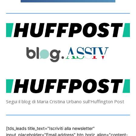
Segui il blog di Maria Cristina Urbano sull'Huffington Post
[tds_leads title_text="Iscriviti alla newsletter"
input_placeholder="Email address" btn_horiz_align="content-