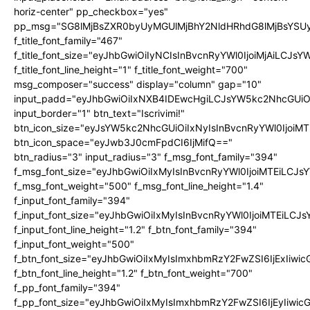
horiz-center" pp_checkbox="yes"
pp_msg="SG8lMjBsZXR0byUyMGUlMjBhY2NldHRhdG8lMjBsYS
f_title_font_family="467"
f_title_font_size="eyJhbGwiOiIyNCIsInBvcnRyYWl0IjoiMjAiLCJs
f_title_font_line_height="1" f_title_font_weight="700"
msg_composer="success" display="column" gap="10"
input_padd="eyJhbGwiOiIxNXB4IDEwcHgiLCJsYW5kc2NhcGUiO
input_border="1" btn_text="Iscrivimi!"
btn_icon_size="eyJsYW5kc2NhcGUiOiIxNyIsInBvcnRyYWl0IjoiMT
btn_icon_space="eyJwb3J0cmFpdCI6IjMifQ=="
btn_radius="3" input_radius="3" f_msg_font_family="394"
f_msg_font_size="eyJhbGwiOiIxMyIsInBvcnRyYWl0IjoiMTEiLCJ
f_msg_font_weight="500" f_msg_font_line_height="1.4"
f_input_font_family="394"
f_input_font_size="eyJhbGwiOiIxMyIsInBvcnRyYWl0IjoiMTEiLC
f_input_font_line_height="1.2" f_btn_font_family="394"
f_input_font_weight="500"
f_btn_font_size="eyJhbGwiOiIxMyIsImxhbmRzY2FwZSI6IjExIiw
f_btn_font_line_height="1.2" f_btn_font_weight="700"
f_pp_font_family="394"
f_pp_font_size="eyJhbGwiOiIxMyIsImxhbmRzY2FwZSI6IjEyIiwi