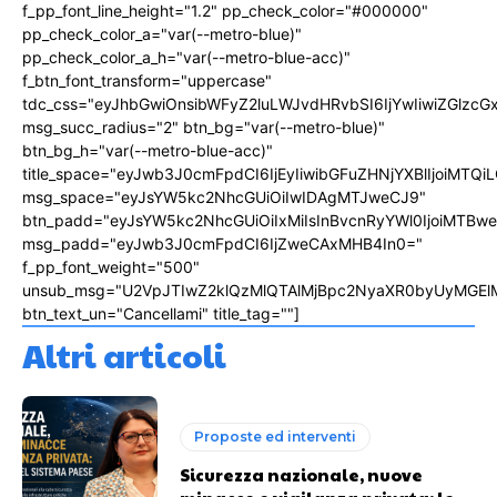
f_pp_font_line_height="1.2" pp_check_color="#000000"
pp_check_color_a="var(--metro-blue)"
pp_check_color_a_h="var(--metro-blue-acc)"
f_btn_font_transform="uppercase"
tdc_css="eyJhbGwiOnsibWFyZ2luLWJvdHRvbSI6IjYwIiwiZGlz
msg_succ_radius="2" btn_bg="var(--metro-blue)"
btn_bg_h="var(--metro-blue-acc)"
title_space="eyJwb3J0cmFpdCI6IjEyIiwibGFuZHNjYXBlIjoiMTQi
msg_space="eyJsYW5kc2NhcGUiOiIwIDAgMTJweCJ9"
btn_padd="eyJsYW5kc2NhcGUiOiIxMiIsInBvcnRyYWl0IjoiMTBw
msg_padd="eyJwb3J0cmFpdCI6IjZweCAxMHB4In0="
f_pp_font_weight="500"
unsub_msg="U2VpJTIwZ2klQzMlQTAlMjBpc2NyaXR0byUyMGEl
btn_text_un="Cancellami" title_tag=""]
Altri articoli
Proposte ed interventi
Sicurezza nazionale, nuove