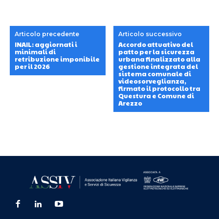
Articolo precedente
Articolo successivo
INAIL: aggiornati i
Accordo attuativo del
minimali di
patto per la sicurezza
retribuzione imponibile
urbana finalizzato alla
per il 2026
gestione integrata del
sistema comunale di
videosorveglianza,
firmato il protocollo tra
Questura e Comune di
Arezzo