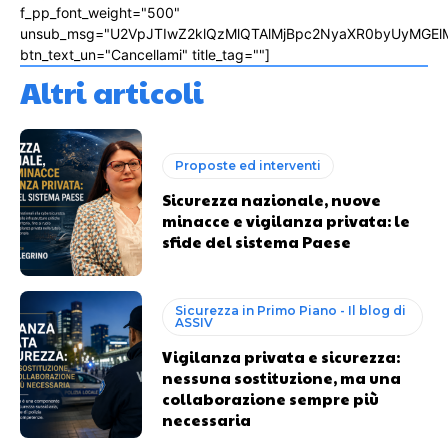
f_pp_font_weight="500"
unsub_msg="U2VpJTIwZ2klQzMlQTAlMjBpc2NyaXR0byUyMGEl
btn_text_un="Cancellami" title_tag=""]
Altri articoli
Proposte ed interventi
Sicurezza nazionale, nuove
minacce e vigilanza privata: le
sfide del sistema Paese
Sicurezza in Primo Piano - Il blog di
ASSIV
Vigilanza privata e sicurezza:
nessuna sostituzione, ma una
collaborazione sempre più
necessaria