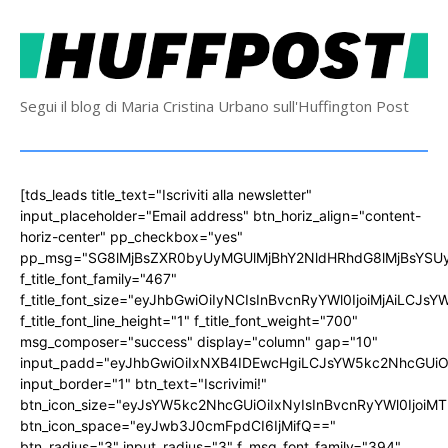
Segui il blog di Maria Cristina Urbano sull'Huffington Post
[tds_leads title_text="Iscriviti alla newsletter"
input_placeholder="Email address" btn_horiz_align="content-
horiz-center" pp_checkbox="yes"
pp_msg="SG8lMjBsZXR0byUyMGUlMjBhY2NldHRhdG8lMjBsYS
f_title_font_family="467"
f_title_font_size="eyJhbGwiOiIyNCIsInBvcnRyYWl0IjoiMjAiLCJs
f_title_font_line_height="1" f_title_font_weight="700"
msg_composer="success" display="column" gap="10"
input_padd="eyJhbGwiOiIxNXB4IDEwcHgiLCJsYW5kc2NhcGUiO
input_border="1" btn_text="Iscrivimi!"
btn_icon_size="eyJsYW5kc2NhcGUiOiIxNyIsInBvcnRyYWl0IjoiMT
btn_icon_space="eyJwb3J0cmFpdCI6IjMifQ=="
btn_radius="3" input_radius="3" f_msg_font_family="394"