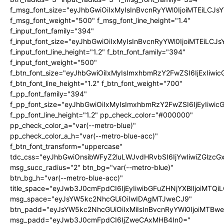
f_msg_font_size="eyJhbGwiOiIxMyIsInBvcnRyYWl0IjoiMTEiLCJ
f_msg_font_weight="500" f_msg_font_line_height="1.4"
f_input_font_family="394"
f_input_font_size="eyJhbGwiOiIxMyIsInBvcnRyYWl0IjoiMTEiLC
f_input_font_line_height="1.2" f_btn_font_family="394"
f_input_font_weight="500"
f_btn_font_size="eyJhbGwiOiIxMyIsImxhbmRzY2FwZSI6IjExIiw
f_btn_font_line_height="1.2" f_btn_font_weight="700"
f_pp_font_family="394"
f_pp_font_size="eyJhbGwiOiIxMyIsImxhbmRzY2FwZSI6IjEyIiwi
f_pp_font_line_height="1.2" pp_check_color="#000000"
pp_check_color_a="var(--metro-blue)"
pp_check_color_a_h="var(--metro-blue-acc)"
f_btn_font_transform="uppercase"
tdc_css="eyJhbGwiOnsibWFyZ2luLWJvdHRvbSI6IjYwIiwiZGlz
msg_succ_radius="2" btn_bg="var(--metro-blue)"
btn_bg_h="var(--metro-blue-acc)"
title_space="eyJwb3J0cmFpdCI6IjEyIiwibGFuZHNjYXBlIjoiMTQi
msg_space="eyJsYW5kc2NhcGUiOiIwIDAgMTJweCJ9"
btn_padd="eyJsYW5kc2NhcGUiOiIxMiIsInBvcnRyYWl0IjoiMTBw
msg_padd="eyJwb3J0cmFpdCI6IjZweCAxMHB4In0="