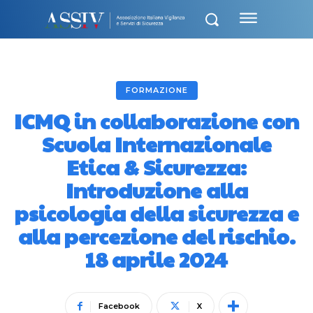
FORMAZIONE
ICMQ in collaborazione con
Scuola Internazionale
Etica & Sicurezza:
Introduzione alla
psicologia della sicurezza e
alla percezione del rischio.
18 aprile 2024
Facebook
X