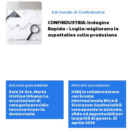
Dal mondo di Confindustria
CONFINDUSTRIA: Indagine
Rapida – Luglio: migliorano le
aspettative sulla produzione
Articolo precedente
Articolo successivo
Sole 24 Ore, Maria
ICMQ in collaborazione
Cristina Urbano: Le
con Scuola
associazioni di
Internazionale Etica &
categoria presidio
Sicurezza: Genitorialità
necessario per la
consapevole in azienda,
democrazia
sfide ed opportunità per
la parità di genere. 23
aprile 2024