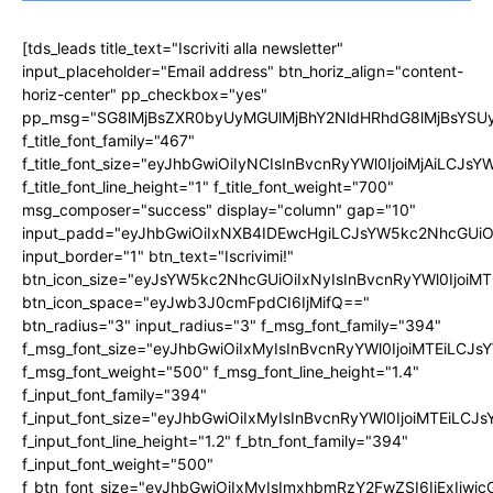
[tds_leads title_text="Iscriviti alla newsletter"
input_placeholder="Email address" btn_horiz_align="content-
horiz-center" pp_checkbox="yes"
pp_msg="SG8lMjBsZXR0byUyMGUlMjBhY2NldHRhdG8lMjBsYS
f_title_font_family="467"
f_title_font_size="eyJhbGwiOiIyNCIsInBvcnRyYWl0IjoiMjAiLCJs
f_title_font_line_height="1" f_title_font_weight="700"
msg_composer="success" display="column" gap="10"
input_padd="eyJhbGwiOiIxNXB4IDEwcHgiLCJsYW5kc2NhcGUiO
input_border="1" btn_text="Iscrivimi!"
btn_icon_size="eyJsYW5kc2NhcGUiOiIxNyIsInBvcnRyYWl0IjoiMT
btn_icon_space="eyJwb3J0cmFpdCI6IjMifQ=="
btn_radius="3" input_radius="3" f_msg_font_family="394"
f_msg_font_size="eyJhbGwiOiIxMyIsInBvcnRyYWl0IjoiMTEiLCJ
f_msg_font_weight="500" f_msg_font_line_height="1.4"
f_input_font_family="394"
f_input_font_size="eyJhbGwiOiIxMyIsInBvcnRyYWl0IjoiMTEiLC
f_input_font_line_height="1.2" f_btn_font_family="394"
f_input_font_weight="500"
f_btn_font_size="eyJhbGwiOiIxMyIsImxhbmRzY2FwZSI6IjExIiw