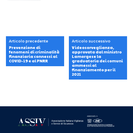
Articolo precedente
Articolo successivo
Prevenzione di
Videosorveglianza,
fenomeni di criminalità
approvata dal ministro
finanziaria connessi al
Lamorgese la
COVID-19 e al PNRR
graduatoria dei comuni
ammessi al
finanziamento per il
2021