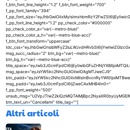
f_btn_font_line_height="1.2" f_btn_font_weight="700"
f_pp_font_family="394"
f_pp_font_size="eyJhbGwiOiIxMyIsImxhbmRzY2FwZSI6IjEyIiwi
f_pp_font_line_height="1.2" pp_check_color="#000000"
pp_check_color_a="var(--metro-blue)"
pp_check_color_a_h="var(--metro-blue-acc)"
f_btn_font_transform="uppercase"
tdc_css="eyJhbGwiOnsibWFyZ2luLWJvdHRvbSI6IjYwIiwiZGlz
msg_succ_radius="2" btn_bg="var(--metro-blue)"
btn_bg_h="var(--metro-blue-acc)"
title_space="eyJwb3J0cmFpdCI6IjEyIiwibGFuZHNjYXBlIjoiMTQi
msg_space="eyJsYW5kc2NhcGUiOiIwIDAgMTJweCJ9"
btn_padd="eyJsYW5kc2NhcGUiOiIxMiIsInBvcnRyYWl0IjoiMTBw
msg_padd="eyJwb3J0cmFpdCI6IjZweCAxMHB4In0="
f_pp_font_weight="500"
unsub_msg="U2VpJTIwZ2klQzMlQTAlMjBpc2NyaXR0byUyMGEl
btn_text_un="Cancellami" title_tag=""]
Altri articoli