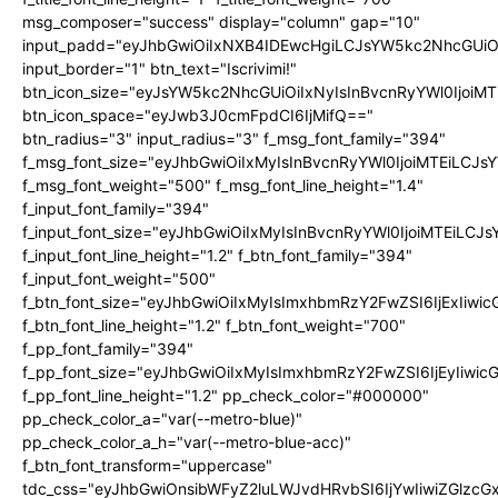
msg_composer="success" display="column" gap="10"
input_padd="eyJhbGwiOiIxNXB4IDEwcHgiLCJsYW5kc2NhcGUiO
input_border="1" btn_text="Iscrivimi!"
btn_icon_size="eyJsYW5kc2NhcGUiOiIxNyIsInBvcnRyYWl0IjoiMT
btn_icon_space="eyJwb3J0cmFpdCI6IjMifQ=="
btn_radius="3" input_radius="3" f_msg_font_family="394"
f_msg_font_size="eyJhbGwiOiIxMyIsInBvcnRyYWl0IjoiMTEiLCJ
f_msg_font_weight="500" f_msg_font_line_height="1.4"
f_input_font_family="394"
f_input_font_size="eyJhbGwiOiIxMyIsInBvcnRyYWl0IjoiMTEiLC
f_input_font_line_height="1.2" f_btn_font_family="394"
f_input_font_weight="500"
f_btn_font_size="eyJhbGwiOiIxMyIsImxhbmRzY2FwZSI6IjExIiw
f_btn_font_line_height="1.2" f_btn_font_weight="700"
f_pp_font_family="394"
f_pp_font_size="eyJhbGwiOiIxMyIsImxhbmRzY2FwZSI6IjEyIiwi
f_pp_font_line_height="1.2" pp_check_color="#000000"
pp_check_color_a="var(--metro-blue)"
pp_check_color_a_h="var(--metro-blue-acc)"
f_btn_font_transform="uppercase"
tdc_css="eyJhbGwiOnsibWFyZ2luLWJvdHRvbSI6IjYwIiwiZGlz