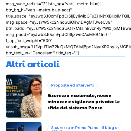
msg_succ_radius="2" btn_bg="var(--metro-blue)"
btn_bg_h="var(--metro-blue-acc)"
title_space="eyJwb3J0cmFpdCI6IjEyIiwibGFuZHNjYXBlIjoiMTQi
msg_space="eyJsYW5kc2NhcGUiOiIwIDAgMTJweCJ9"
btn_padd="eyJsYW5kc2NhcGUiOiIxMiIsInBvcnRyYWl0IjoiMTBw
msg_padd="eyJwb3J0cmFpdCI6IjZweCAxMHB4In0="
f_pp_font_weight="500"
unsub_msg="U2VpJTIwZ2klQzMlQTAlMjBpc2NyaXR0byUyMGEl
btn_text_un="Cancellami" title_tag=""]
Altri articoli
Proposte ed interventi
Sicurezza nazionale, nuove
minacce e vigilanza privata: le
sfide del sistema Paese
Sicurezza in Primo Piano - Il blog di