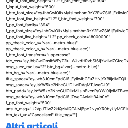
f_input_font_line_height="1.2" f_btn_font_family="394"
f_input_font_weight="500"
f_btn_font_size="eyJhbGwiOiIxMyIsImxhbmRzY2FwZSI6IjExIiw
f_btn_font_line_height="1.2" f_btn_font_weight="700"
f_pp_font_family="394"
f_pp_font_size="eyJhbGwiOiIxMyIsImxhbmRzY2FwZSI6IjEyIiwi
f_pp_font_line_height="1.2" pp_check_color="#000000"
pp_check_color_a="var(--metro-blue)"
pp_check_color_a_h="var(--metro-blue-acc)"
f_btn_font_transform="uppercase"
tdc_css="eyJhbGwiOnsibWFyZ2luLWJvdHRvbSI6IjYwIiwiZGlz
msg_succ_radius="2" btn_bg="var(--metro-blue)"
btn_bg_h="var(--metro-blue-acc)"
title_space="eyJwb3J0cmFpdCI6IjEyIiwibGFuZHNjYXBlIjoiMTQi
msg_space="eyJsYW5kc2NhcGUiOiIwIDAgMTJweCJ9"
btn_padd="eyJsYW5kc2NhcGUiOiIxMiIsInBvcnRyYWl0IjoiMTBw
msg_padd="eyJwb3J0cmFpdCI6IjZweCAxMHB4In0="
f_pp_font_weight="500"
unsub_msg="U2VpJTIwZ2klQzMlQTAlMjBpc2NyaXR0byUyMGEl
btn_text_un="Cancellami" title_tag=""]
Altri articoli