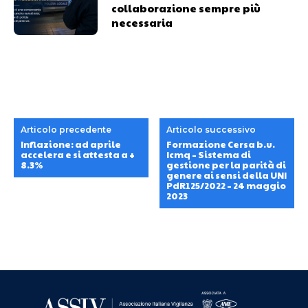
collaborazione sempre più
necessaria
Articolo precedente
Articolo successivo
Inflazione: ad aprile
Formazione Cersa b.u.
accelera e si attesta a +
Icmq – Sistema di
8.3%
gestione per la parità di
genere ai sensi della UNI
PdR125/2022 – 24 maggio
2023