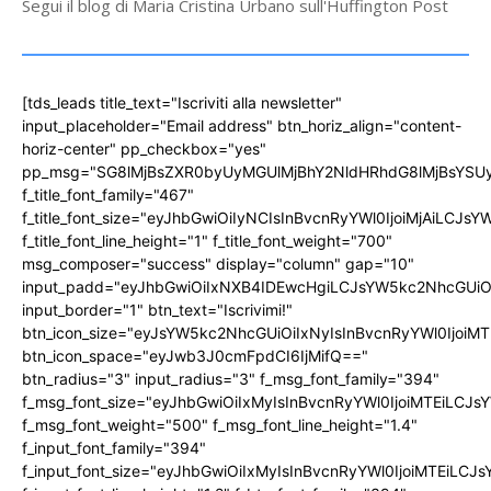
Segui il blog di Maria Cristina Urbano sull'Huffington Post
[tds_leads title_text="Iscriviti alla newsletter"
input_placeholder="Email address" btn_horiz_align="content-
horiz-center" pp_checkbox="yes"
pp_msg="SG8lMjBsZXR0byUyMGUlMjBhY2NldHRhdG8lMjBsYS
f_title_font_family="467"
f_title_font_size="eyJhbGwiOiIyNCIsInBvcnRyYWl0IjoiMjAiLCJs
f_title_font_line_height="1" f_title_font_weight="700"
msg_composer="success" display="column" gap="10"
input_padd="eyJhbGwiOiIxNXB4IDEwcHgiLCJsYW5kc2NhcGUiO
input_border="1" btn_text="Iscrivimi!"
btn_icon_size="eyJsYW5kc2NhcGUiOiIxNyIsInBvcnRyYWl0IjoiMT
btn_icon_space="eyJwb3J0cmFpdCI6IjMifQ=="
btn_radius="3" input_radius="3" f_msg_font_family="394"
f_msg_font_size="eyJhbGwiOiIxMyIsInBvcnRyYWl0IjoiMTEiLCJ
f_msg_font_weight="500" f_msg_font_line_height="1.4"
f_input_font_family="394"
f_input_font_size="eyJhbGwiOiIxMyIsInBvcnRyYWl0IjoiMTEiLC