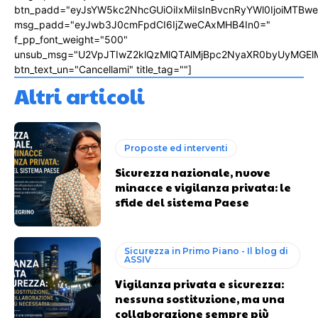
btn_padd="eyJsYW5kc2NhcGUiOiIxMiIsInBvcnRyYWl0IjoiMTBw
msg_padd="eyJwb3J0cmFpdCI6IjZweCAxMHB4In0="
f_pp_font_weight="500"
unsub_msg="U2VpJTIwZ2klQzMlQTAlMjBpc2NyaXR0byUyMGEl
btn_text_un="Cancellami" title_tag=""]
Altri articoli
Proposte ed interventi
Sicurezza nazionale, nuove
minacce e vigilanza privata: le
sfide del sistema Paese
Sicurezza in Primo Piano - Il blog di
ASSIV
Vigilanza privata e sicurezza:
nessuna sostituzione, ma una
collaborazione sempre più