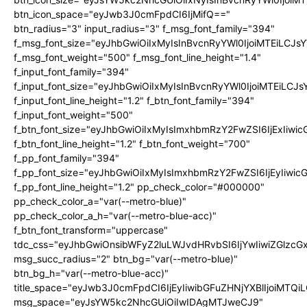
btn_icon_space="eyJwb3J0cmFpdCI6IjMifQ=="
btn_radius="3" input_radius="3" f_msg_font_family="394"
f_msg_font_size="eyJhbGwiOiIxMyIsInBvcnRyYWl0IjoiMTEiLCJ
f_msg_font_weight="500" f_msg_font_line_height="1.4"
f_input_font_family="394"
f_input_font_size="eyJhbGwiOiIxMyIsInBvcnRyYWl0IjoiMTEiLC
f_input_font_line_height="1.2" f_btn_font_family="394"
f_input_font_weight="500"
f_btn_font_size="eyJhbGwiOiIxMyIsImxhbmRzY2FwZSI6IjExIiw
f_btn_font_line_height="1.2" f_btn_font_weight="700"
f_pp_font_family="394"
f_pp_font_size="eyJhbGwiOiIxMyIsImxhbmRzY2FwZSI6IjEyIiwi
f_pp_font_line_height="1.2" pp_check_color="#000000"
pp_check_color_a="var(--metro-blue)"
pp_check_color_a_h="var(--metro-blue-acc)"
f_btn_font_transform="uppercase"
tdc_css="eyJhbGwiOnsibWFyZ2luLWJvdHRvbSI6IjYwIiwiZGlz
msg_succ_radius="2" btn_bg="var(--metro-blue)"
btn_bg_h="var(--metro-blue-acc)"
title_space="eyJwb3J0cmFpdCI6IjEyIiwibGFuZHNjYXBlIjoiMTQi
msg_space="eyJsYW5kc2NhcGUiOiIwIDAgMTJweCJ9"