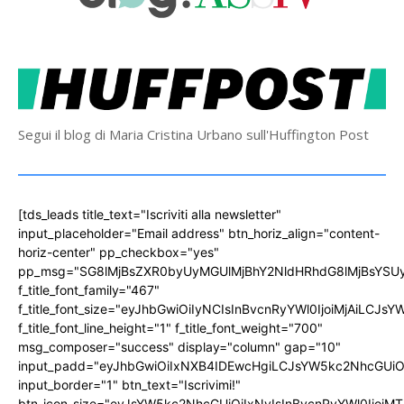
Segui il blog di Maria Cristina Urbano sull'Huffington Post
[tds_leads title_text="Iscriviti alla newsletter"
input_placeholder="Email address" btn_horiz_align="content-
horiz-center" pp_checkbox="yes"
pp_msg="SG8lMjBsZXR0byUyMGUlMjBhY2NldHRhdG8lMjBsYS
f_title_font_family="467"
f_title_font_size="eyJhbGwiOiIyNCIsInBvcnRyYWl0IjoiMjAiLCJs
f_title_font_line_height="1" f_title_font_weight="700"
msg_composer="success" display="column" gap="10"
input_padd="eyJhbGwiOiIxNXB4IDEwcHgiLCJsYW5kc2NhcGUiO
input_border="1" btn_text="Iscrivimi!"
btn_icon_size="eyJsYW5kc2NhcGUiOiIxNyIsInBvcnRyYWl0IjoiMT