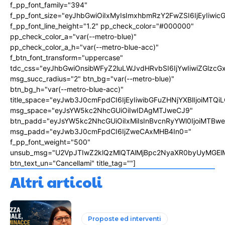
f_pp_font_family="394"
f_pp_font_size="eyJhbGwiOiIxMyIsImxhbmRzY2FwZSI6IjEyIiwi
f_pp_font_line_height="1.2" pp_check_color="#000000"
pp_check_color_a="var(--metro-blue)"
pp_check_color_a_h="var(--metro-blue-acc)"
f_btn_font_transform="uppercase"
tdc_css="eyJhbGwiOnsibWFyZ2luLWJvdHRvbSI6IjYwIiwiZGlz
msg_succ_radius="2" btn_bg="var(--metro-blue)"
btn_bg_h="var(--metro-blue-acc)"
title_space="eyJwb3J0cmFpdCI6IjEyIiwibGFuZHNjYXBlIjoiMTQi
msg_space="eyJsYW5kc2NhcGUiOiIwIDAgMTJweCJ9"
btn_padd="eyJsYW5kc2NhcGUiOiIxMiIsInBvcnRyYWl0IjoiMTBw
msg_padd="eyJwb3J0cmFpdCI6IjZweCAxMHB4In0="
f_pp_font_weight="500"
unsub_msg="U2VpJTIwZ2klQzMlQTAlMjBpc2NyaXR0byUyMGEl
btn_text_un="Cancellami" title_tag=""]
Altri articoli
Proposte ed interventi