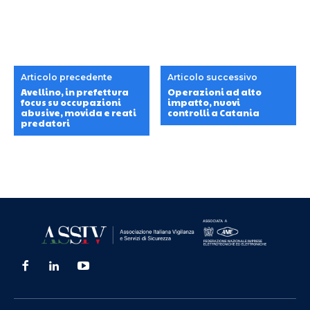
Articolo precedente
Articolo successivo
Avellino, in prefettura
Operazioni ad alto
focus su occupazioni
impatto, nuovi
abusive, movida e reati
controlli a Catania
predatori