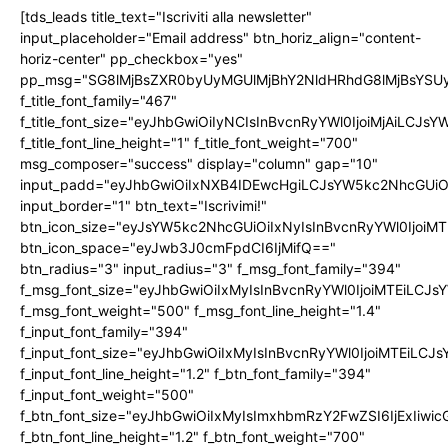
[tds_leads title_text="Iscriviti alla newsletter"
input_placeholder="Email address" btn_horiz_align="content-
horiz-center" pp_checkbox="yes"
pp_msg="SG8lMjBsZXR0byUyMGUlMjBhY2NldHRhdG8lMjBsYS
f_title_font_family="467"
f_title_font_size="eyJhbGwiOiIyNCIsInBvcnRyYWl0IjoiMjAiLCJs
f_title_font_line_height="1" f_title_font_weight="700"
msg_composer="success" display="column" gap="10"
input_padd="eyJhbGwiOiIxNXB4IDEwcHgiLCJsYW5kc2NhcGUiO
input_border="1" btn_text="Iscrivimi!"
btn_icon_size="eyJsYW5kc2NhcGUiOiIxNyIsInBvcnRyYWl0IjoiMT
btn_icon_space="eyJwb3J0cmFpdCI6IjMifQ=="
btn_radius="3" input_radius="3" f_msg_font_family="394"
f_msg_font_size="eyJhbGwiOiIxMyIsInBvcnRyYWl0IjoiMTEiLCJ
f_msg_font_weight="500" f_msg_font_line_height="1.4"
f_input_font_family="394"
f_input_font_size="eyJhbGwiOiIxMyIsInBvcnRyYWl0IjoiMTEiLC
f_input_font_line_height="1.2" f_btn_font_family="394"
f_input_font_weight="500"
f_btn_font_size="eyJhbGwiOiIxMyIsImxhbmRzY2FwZSI6IjExIiw
f_btn_font_line_height="1.2" f_btn_font_weight="700"