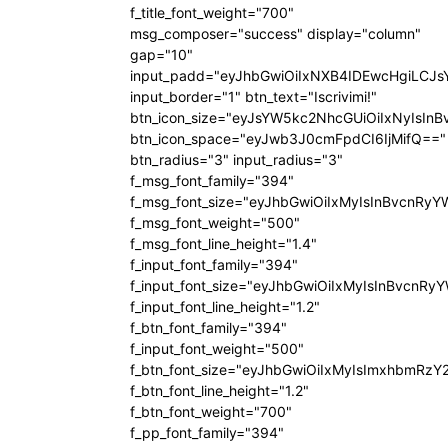
f_title_font_weight="700"
msg_composer="success" display="column"
gap="10"
input_padd="eyJhbGwiOiIxNXB4IDEwcHgiLCJ
input_border="1" btn_text="Iscrivimi!"
btn_icon_size="eyJsYW5kc2NhcGUiOiIxNyIsInB
btn_icon_space="eyJwb3J0cmFpdCI6IjMifQ=="
btn_radius="3" input_radius="3"
f_msg_font_family="394"
f_msg_font_size="eyJhbGwiOiIxMyIsInBvcnRyY
f_msg_font_weight="500"
f_msg_font_line_height="1.4"
f_input_font_family="394"
f_input_font_size="eyJhbGwiOiIxMyIsInBvcnRy
f_input_font_line_height="1.2"
f_btn_font_family="394"
f_input_font_weight="500"
f_btn_font_size="eyJhbGwiOiIxMyIsImxhbmRzY
f_btn_font_line_height="1.2"
f_btn_font_weight="700"
f_pp_font_family="394"