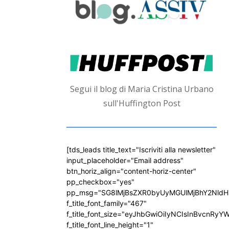
Segui il blog di Maria Cristina Urbano
sull'Huffington Post
[tds_leads title_text="Iscriviti alla newsletter"
input_placeholder="Email address"
btn_horiz_align="content-horiz-center"
pp_checkbox="yes"
pp_msg="SG8lMjBsZXR0byUyMGUlMjBhY2Nld
f_title_font_family="467"
f_title_font_size="eyJhbGwiOiIyNCIsInBvcnRyY
f_title_font_line_height="1"