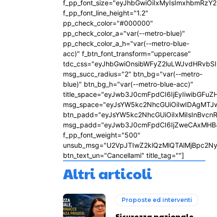
f_pp_font_size="eyJhbGwiOiIxMyIsImxhbmRzY2
f_pp_font_line_height="1.2"
pp_check_color="#000000"
pp_check_color_a="var(--metro-blue)"
pp_check_color_a_h="var(--metro-blue-
acc)" f_btn_font_transform="uppercase"
tdc_css="eyJhbGwiOnsibWFyZ2luLWJvdHRvbS
msg_succ_radius="2" btn_bg="var(--metro-
blue)" btn_bg_h="var(--metro-blue-acc)"
title_space="eyJwb3J0cmFpdCI6IjEyIiwibGFuZ
msg_space="eyJsYW5kc2NhcGUiOiIwIDAgMTJ
btn_padd="eyJsYW5kc2NhcGUiOiIxMiIsInBvcn
msg_padd="eyJwb3J0cmFpdCI6IjZweCAxMHB
f_pp_font_weight="500"
unsub_msg="U2VpJTIwZ2klQzMlQTAlMjBpc2N
btn_text_un="Cancellami" title_tag=""]
Altri articoli
Proposte ed interventi
Sicurezza nazionale,