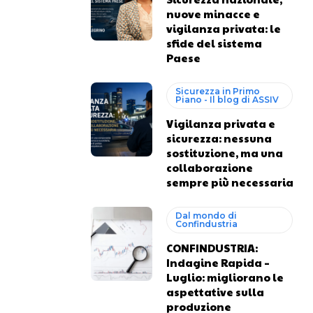
nuove minacce e
vigilanza privata: le
sfide del sistema
Paese
Sicurezza in Primo
Piano - Il blog di ASSIV
Vigilanza privata e
sicurezza: nessuna
sostituzione, ma una
collaborazione
sempre più necessaria
Dal mondo di
Confindustria
CONFINDUSTRIA:
Indagine Rapida –
Luglio: migliorano le
aspettative sulla
produzione