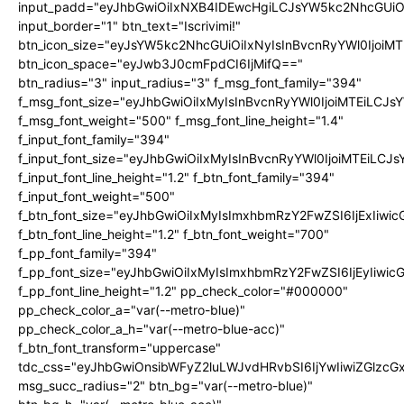
input_padd="eyJhbGwiOiIxNXB4IDEwcHgiLCJsYW5kc2NhcGUiO
input_border="1" btn_text="Iscrivimi!"
btn_icon_size="eyJsYW5kc2NhcGUiOiIxNyIsInBvcnRyYWl0IjoiMT
btn_icon_space="eyJwb3J0cmFpdCI6IjMifQ=="
btn_radius="3" input_radius="3" f_msg_font_family="394"
f_msg_font_size="eyJhbGwiOiIxMyIsInBvcnRyYWl0IjoiMTEiLCJ
f_msg_font_weight="500" f_msg_font_line_height="1.4"
f_input_font_family="394"
f_input_font_size="eyJhbGwiOiIxMyIsInBvcnRyYWl0IjoiMTEiLC
f_input_font_line_height="1.2" f_btn_font_family="394"
f_input_font_weight="500"
f_btn_font_size="eyJhbGwiOiIxMyIsImxhbmRzY2FwZSI6IjExIiw
f_btn_font_line_height="1.2" f_btn_font_weight="700"
f_pp_font_family="394"
f_pp_font_size="eyJhbGwiOiIxMyIsImxhbmRzY2FwZSI6IjEyIiwi
f_pp_font_line_height="1.2" pp_check_color="#000000"
pp_check_color_a="var(--metro-blue)"
pp_check_color_a_h="var(--metro-blue-acc)"
f_btn_font_transform="uppercase"
tdc_css="eyJhbGwiOnsibWFyZ2luLWJvdHRvbSI6IjYwIiwiZGlz
msg_succ_radius="2" btn_bg="var(--metro-blue)"