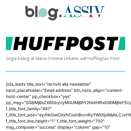
Segui il blog di Maria Cristina Urbano sull'Huffington Post
[tds_leads title_text="Iscriviti alla newsletter"
input_placeholder="Email address" btn_horiz_align="content-
horiz-center" pp_checkbox="yes"
pp_msg="SG8lMjBsZXR0byUyMGUlMjBhY2NldHRhdG8lMjBsYS
f_title_font_family="467"
f_title_font_size="eyJhbGwiOiIyNCIsInBvcnRyYWl0IjoiMjAiLCJs
f_title_font_line_height="1" f_title_font_weight="700"
msg_composer="success" display="column" gap="10"