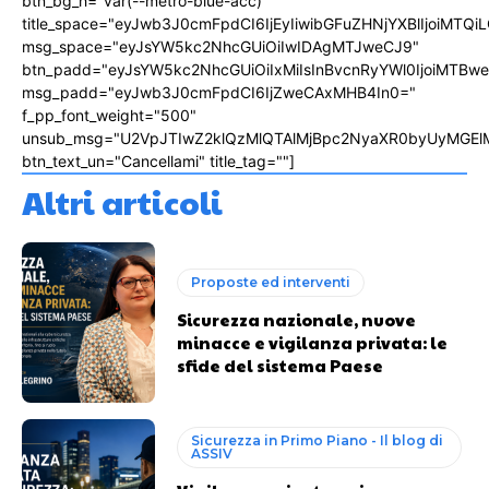
btn_bg_h="var(--metro-blue-acc)"
title_space="eyJwb3J0cmFpdCI6IjEyIiwibGFuZHNjYXBlIjoiMTQi
msg_space="eyJsYW5kc2NhcGUiOiIwIDAgMTJweCJ9"
btn_padd="eyJsYW5kc2NhcGUiOiIxMiIsInBvcnRyYWl0IjoiMTBw
msg_padd="eyJwb3J0cmFpdCI6IjZweCAxMHB4In0="
f_pp_font_weight="500"
unsub_msg="U2VpJTIwZ2klQzMlQTAlMjBpc2NyaXR0byUyMGEl
btn_text_un="Cancellami" title_tag=""]
Altri articoli
Proposte ed interventi
Sicurezza nazionale, nuove
minacce e vigilanza privata: le
sfide del sistema Paese
Sicurezza in Primo Piano - Il blog di
ASSIV