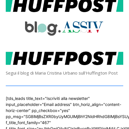
Segui il blog di Maria Cristina Urbano sull'Huffington Post
[tds_leads title_text="Iscriviti alla newsletter"
input_placeholder="Email address" btn_horiz_align="content-
horiz-center" pp_checkbox="yes"
pp_msg="SG8lMjBsZXR0byUyMGUlMjBhY2NldHRhdG8lMjBsYS
f_title_font_family="467"
f_title_font_size="eyJhbGwiOiIyNCIsInBvcnRyYWl0IjoiMjAiLCJs