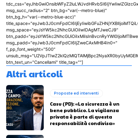
tdc_css="eyJhbGwiOnsibWFyZ2luLWJvdHRvbSI6IjYwIiwiZGlz
msg_succ_radius="2" btn_bg="var(--metro-blue)"
btn_bg_h="var(--metro-blue-acc)"
title_space="eyJwb3J0cmFpdCI6IjEyIiwibGFuZHNjYXBlIjoiMTQi
msg_space="eyJsYW5kc2NhcGUiOiIwIDAgMTJweCJ9"
btn_padd="eyJsYW5kc2NhcGUiOiIxMiIsInBvcnRyYWl0IjoiMTBw
msg_padd="eyJwb3J0cmFpdCI6IjZweCAxMHB4In0="
f_pp_font_weight="500"
unsub_msg="U2VpJTIwZ2klQzMlQTAlMjBpc2NyaXR0byUyMGEl
btn_text_un="Cancellami" title_tag=""]
Altri articoli
Proposte ed interventi
Casu (PD): «La sicurezza è un
bene pubblico. La vigilanza
privata è parte di questa
responsabilità condivisa»