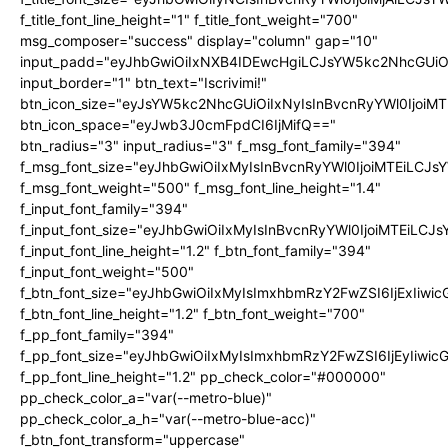
f_title_font_line_height="1" f_title_font_weight="700"
msg_composer="success" display="column" gap="10"
input_padd="eyJhbGwiOiIxNXB4IDEwcHgiLCJsYW5kc2NhcGUiO
input_border="1" btn_text="Iscrivimi!"
btn_icon_size="eyJsYW5kc2NhcGUiOiIxNyIsInBvcnRyYWl0IjoiMT
btn_icon_space="eyJwb3J0cmFpdCI6IjMifQ=="
btn_radius="3" input_radius="3" f_msg_font_family="394"
f_msg_font_size="eyJhbGwiOiIxMyIsInBvcnRyYWl0IjoiMTEiLCJ
f_msg_font_weight="500" f_msg_font_line_height="1.4"
f_input_font_family="394"
f_input_font_size="eyJhbGwiOiIxMyIsInBvcnRyYWl0IjoiMTEiLC
f_input_font_line_height="1.2" f_btn_font_family="394"
f_input_font_weight="500"
f_btn_font_size="eyJhbGwiOiIxMyIsImxhbmRzY2FwZSI6IjExIiw
f_btn_font_line_height="1.2" f_btn_font_weight="700"
f_pp_font_family="394"
f_pp_font_size="eyJhbGwiOiIxMyIsImxhbmRzY2FwZSI6IjEyIiwi
f_pp_font_line_height="1.2" pp_check_color="#000000"
pp_check_color_a="var(--metro-blue)"
pp_check_color_a_h="var(--metro-blue-acc)"
f_btn_font_transform="uppercase"