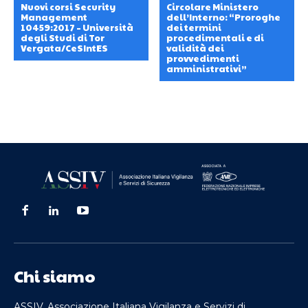
Nuovi corsi Security
Circolare Ministero
Management
dell’Interno: “Proroghe
10459:2017 – Università
dei termini
degli Studi di Tor
procedimentali e di
Vergata/CeSIntES
validità dei
provvedimenti
amministrativi”
Chi siamo
ASSIV, Associazione Italiana Vigilanza e Servizi di