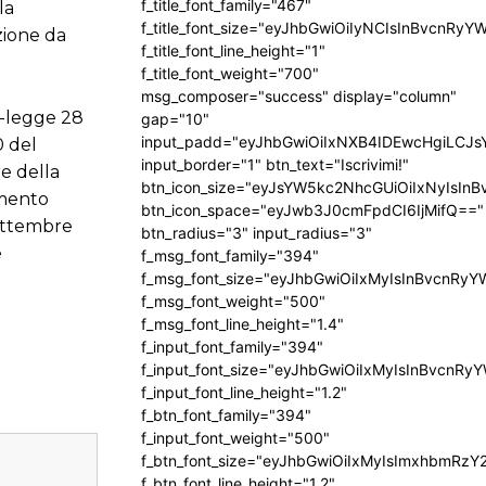
f_title_font_family="467"
la
f_title_font_size="eyJhbGwiOiIyNCIsInBvcnRyY
zione da
f_title_font_line_height="1"
f_title_font_weight="700"
msg_composer="success" display="column"
to-legge 28
gap="10"
input_padd="eyJhbGwiOiIxNXB4IDEwcHgiLCJ
0 del
input_border="1" btn_text="Iscrivimi!"
re della
btn_icon_size="eyJsYW5kc2NhcGUiOiIxNyIsInB
amento
btn_icon_space="eyJwb3J0cmFpdCI6IjMifQ=="
settembre
btn_radius="3" input_radius="3"
e
f_msg_font_family="394"
f_msg_font_size="eyJhbGwiOiIxMyIsInBvcnRyY
f_msg_font_weight="500"
f_msg_font_line_height="1.4"
f_input_font_family="394"
f_input_font_size="eyJhbGwiOiIxMyIsInBvcnRy
f_input_font_line_height="1.2"
f_btn_font_family="394"
f_input_font_weight="500"
f_btn_font_size="eyJhbGwiOiIxMyIsImxhbmRzY
f_btn_font_line_height="1.2"