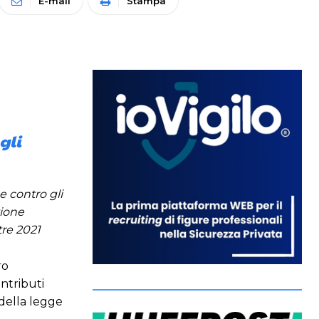
E-mail
Stampa
gli
e contro gli
zione
tre 2021
ro
ontributi
 della legge