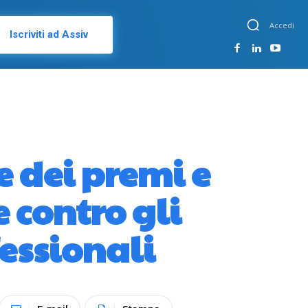
Accedi
Iscriviti ad Assiv
e dei premi e
e contro gli
fessionali