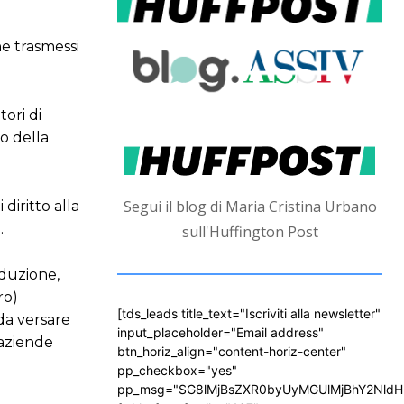
ne trasmessi
tori di
o della
Segui il blog di Maria Cristina Urbano
diritto alla
.
sull'Huffington Post
iduzione,
ro)
[tds_leads title_text="Iscriviti alla newsletter"
da versare
input_placeholder="Email address"
 aziende
btn_horiz_align="content-horiz-center"
pp_checkbox="yes"
pp_msg="SG8lMjBsZXR0byUyMGUlMjBhY2Nld