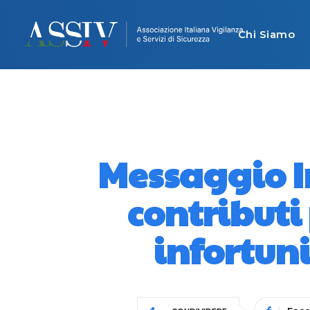
Chi Siamo
Messaggio In
contributi 
infortuni