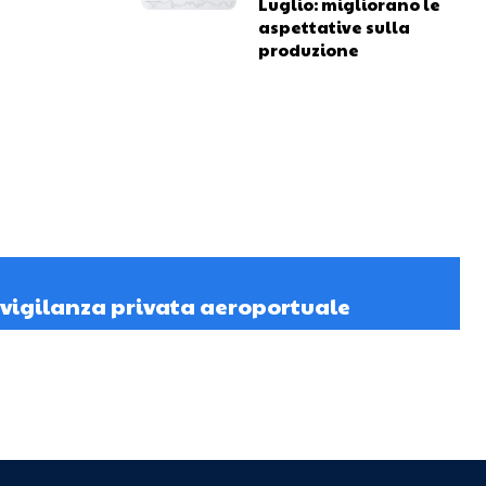
Luglio: migliorano le
aspettative sulla
produzione
 vigilanza privata aeroportuale