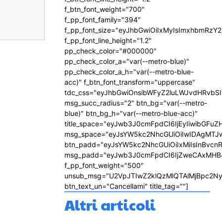
f_btn_font_weight="700"
f_pp_font_family="394"
f_pp_font_size="eyJhbGwiOiIxMyIsImxhbmRzY2
f_pp_font_line_height="1.2"
pp_check_color="#000000"
pp_check_color_a="var(--metro-blue)"
pp_check_color_a_h="var(--metro-blue-
acc)" f_btn_font_transform="uppercase"
tdc_css="eyJhbGwiOnsibWFyZ2luLWJvdHRvbS
msg_succ_radius="2" btn_bg="var(--metro-
blue)" btn_bg_h="var(--metro-blue-acc)"
title_space="eyJwb3J0cmFpdCI6IjEyIiwibGFuZ
msg_space="eyJsYW5kc2NhcGUiOiIwIDAgMTJ
btn_padd="eyJsYW5kc2NhcGUiOiIxMiIsInBvcn
msg_padd="eyJwb3J0cmFpdCI6IjZweCAxMHB
f_pp_font_weight="500"
unsub_msg="U2VpJTIwZ2klQzMlQTAlMjBpc2N
btn_text_un="Cancellami" title_tag=""]
Altri articoli