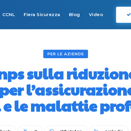
CCNL
Fiera Sicurezza
Blog
Video
PER LE AZIENDE
ps sulla riduzion
per l’assicurazion
 e le malattie pro