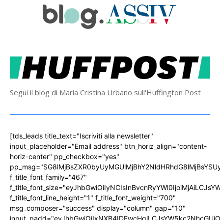
Segui il blog di Maria Cristina Urbano sull'Huffington Post
[tds_leads title_text="Iscriviti alla newsletter"
input_placeholder="Email address" btn_horiz_align="content-
horiz-center" pp_checkbox="yes"
pp_msg="SG8lMjBsZXR0byUyMGUlMjBhY2NldHRhdG8lMjBsYS
f_title_font_family="467"
f_title_font_size="eyJhbGwiOiIyNCIsInBvcnRyYWl0IjoiMjAiLCJs
f_title_font_line_height="1" f_title_font_weight="700"
msg_composer="success" display="column" gap="10"
input_padd="eyJhbGwiOiIxNXB4IDEwcHgiLCJsYW5kc2NhcGUiO