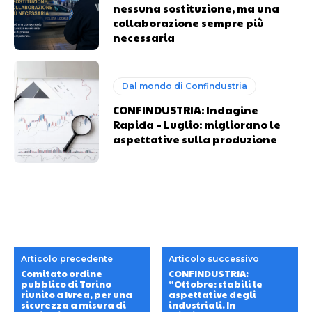
nessuna sostituzione, ma una
collaborazione sempre più
necessaria
Dal mondo di Confindustria
CONFINDUSTRIA: Indagine
Rapida – Luglio: migliorano le
aspettative sulla produzione
Articolo precedente
Articolo successivo
Comitato ordine
CONFINDUSTRIA:
pubblico di Torino
“Ottobre: stabili le
riunito a Ivrea, per una
aspettative degli
sicurezza a misura di
industriali. In