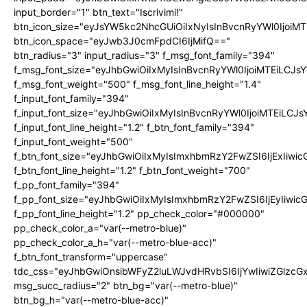
input_border="1" btn_text="Iscrivimi!"
btn_icon_size="eyJsYW5kc2NhcGUiOiIxNyIsInBvcnRyYWl0IjoiMT
btn_icon_space="eyJwb3J0cmFpdCI6IjMifQ=="
btn_radius="3" input_radius="3" f_msg_font_family="394"
f_msg_font_size="eyJhbGwiOiIxMyIsInBvcnRyYWl0IjoiMTEiLCJ
f_msg_font_weight="500" f_msg_font_line_height="1.4"
f_input_font_family="394"
f_input_font_size="eyJhbGwiOiIxMyIsInBvcnRyYWl0IjoiMTEiLC
f_input_font_line_height="1.2" f_btn_font_family="394"
f_input_font_weight="500"
f_btn_font_size="eyJhbGwiOiIxMyIsImxhbmRzY2FwZSI6IjExIiw
f_btn_font_line_height="1.2" f_btn_font_weight="700"
f_pp_font_family="394"
f_pp_font_size="eyJhbGwiOiIxMyIsImxhbmRzY2FwZSI6IjEyIiwi
f_pp_font_line_height="1.2" pp_check_color="#000000"
pp_check_color_a="var(--metro-blue)"
pp_check_color_a_h="var(--metro-blue-acc)"
f_btn_font_transform="uppercase"
tdc_css="eyJhbGwiOnsibWFyZ2luLWJvdHRvbSI6IjYwIiwiZGlz
msg_succ_radius="2" btn_bg="var(--metro-blue)"
btn_bg_h="var(--metro-blue-acc)"