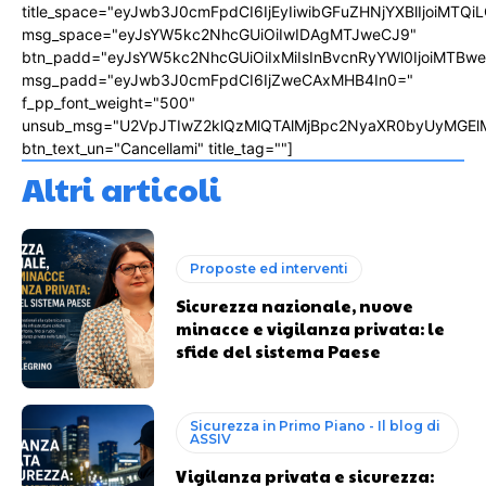
title_space="eyJwb3J0cmFpdCI6IjEyIiwibGFuZHNjYXBlIjoiMTQi
msg_space="eyJsYW5kc2NhcGUiOiIwIDAgMTJweCJ9"
btn_padd="eyJsYW5kc2NhcGUiOiIxMiIsInBvcnRyYWl0IjoiMTBw
msg_padd="eyJwb3J0cmFpdCI6IjZweCAxMHB4In0="
f_pp_font_weight="500"
unsub_msg="U2VpJTIwZ2klQzMlQTAlMjBpc2NyaXR0byUyMGEl
btn_text_un="Cancellami" title_tag=""]
Altri articoli
Proposte ed interventi
Sicurezza nazionale, nuove
minacce e vigilanza privata: le
sfide del sistema Paese
Sicurezza in Primo Piano - Il blog di
ASSIV
Vigilanza privata e sicurezza: