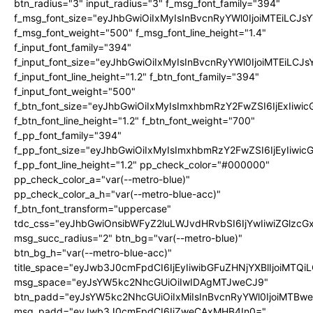
btn_radius="3" input_radius="3" f_msg_font_family="394"
f_msg_font_size="eyJhbGwiOiIxMyIsInBvcnRyYWl0IjoiMTEiLCJ
f_msg_font_weight="500" f_msg_font_line_height="1.4"
f_input_font_family="394"
f_input_font_size="eyJhbGwiOiIxMyIsInBvcnRyYWl0IjoiMTEiLC
f_input_font_line_height="1.2" f_btn_font_family="394"
f_input_font_weight="500"
f_btn_font_size="eyJhbGwiOiIxMyIsImxhbmRzY2FwZSI6IjExIiw
f_btn_font_line_height="1.2" f_btn_font_weight="700"
f_pp_font_family="394"
f_pp_font_size="eyJhbGwiOiIxMyIsImxhbmRzY2FwZSI6IjEyIiwi
f_pp_font_line_height="1.2" pp_check_color="#000000"
pp_check_color_a="var(--metro-blue)"
pp_check_color_a_h="var(--metro-blue-acc)"
f_btn_font_transform="uppercase"
tdc_css="eyJhbGwiOnsibWFyZ2luLWJvdHRvbSI6IjYwIiwiZGlz
msg_succ_radius="2" btn_bg="var(--metro-blue)"
btn_bg_h="var(--metro-blue-acc)"
title_space="eyJwb3J0cmFpdCI6IjEyIiwibGFuZHNjYXBlIjoiMTQi
msg_space="eyJsYW5kc2NhcGUiOiIwIDAgMTJweCJ9"
btn_padd="eyJsYW5kc2NhcGUiOiIxMiIsInBvcnRyYWl0IjoiMTBw
msg_padd="eyJwb3J0cmFpdCI6IjZweCAxMHB4In0="