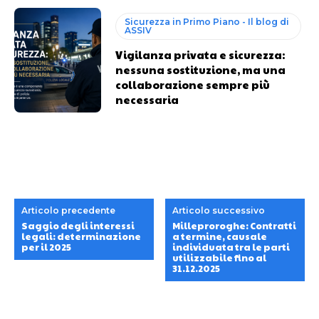
Sicurezza in Primo Piano - Il blog di
ASSIV
Vigilanza privata e sicurezza:
nessuna sostituzione, ma una
collaborazione sempre più
necessaria
Articolo precedente
Articolo successivo
Saggio degli interessi
Milleproroghe: Contratti
legali: determinazione
a termine, causale
per il 2025
individuata tra le parti
utilizzabile fino al
31.12.2025