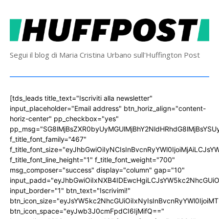
Segui il blog di Maria Cristina Urbano sull'Huffington Post
[tds_leads title_text="Iscriviti alla newsletter"
input_placeholder="Email address" btn_horiz_align="content-
horiz-center" pp_checkbox="yes"
pp_msg="SG8lMjBsZXR0byUyMGUlMjBhY2NldHRhdG8lMjBsYS
f_title_font_family="467"
f_title_font_size="eyJhbGwiOiIyNCIsInBvcnRyYWl0IjoiMjAiLCJs
f_title_font_line_height="1" f_title_font_weight="700"
msg_composer="success" display="column" gap="10"
input_padd="eyJhbGwiOiIxNXB4IDEwcHgiLCJsYW5kc2NhcGUiO
input_border="1" btn_text="Iscrivimi!"
btn_icon_size="eyJsYW5kc2NhcGUiOiIxNyIsInBvcnRyYWl0IjoiMT
btn_icon_space="eyJwb3J0cmFpdCI6IjMifQ=="