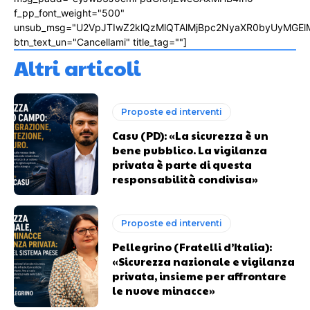
f_pp_font_weight="500"
unsub_msg="U2VpJTIwZ2klQzMlQTAlMjBpc2NyaXR0byUyMGEl
btn_text_un="Cancellami" title_tag=""]
Altri articoli
Proposte ed interventi
Casu (PD): «La sicurezza è un
bene pubblico. La vigilanza
privata è parte di questa
responsabilità condivisa»
Proposte ed interventi
Pellegrino (Fratelli d’Italia):
«Sicurezza nazionale e vigilanza
privata, insieme per affrontare
le nuove minacce»