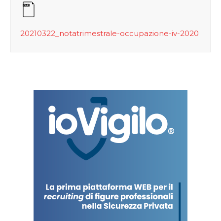
20210322_notatrimestrale-occupazione-iv-2020