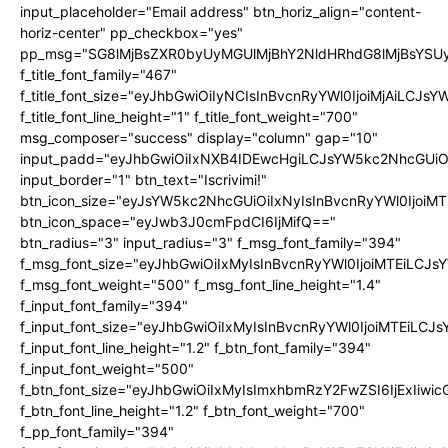
input_placeholder="Email address" btn_horiz_align="content-
horiz-center" pp_checkbox="yes"
pp_msg="SG8lMjBsZXR0byUyMGUlMjBhY2NldHRhdG8lMjBsYS
f_title_font_family="467"
f_title_font_size="eyJhbGwiOiIyNCIsInBvcnRyYWl0IjoiMjAiLCJs
f_title_font_line_height="1" f_title_font_weight="700"
msg_composer="success" display="column" gap="10"
input_padd="eyJhbGwiOiIxNXB4IDEwcHgiLCJsYW5kc2NhcGUiO
input_border="1" btn_text="Iscrivimi!"
btn_icon_size="eyJsYW5kc2NhcGUiOiIxNyIsInBvcnRyYWl0IjoiMT
btn_icon_space="eyJwb3J0cmFpdCI6IjMifQ=="
btn_radius="3" input_radius="3" f_msg_font_family="394"
f_msg_font_size="eyJhbGwiOiIxMyIsInBvcnRyYWl0IjoiMTEiLCJ
f_msg_font_weight="500" f_msg_font_line_height="1.4"
f_input_font_family="394"
f_input_font_size="eyJhbGwiOiIxMyIsInBvcnRyYWl0IjoiMTEiLC
f_input_font_line_height="1.2" f_btn_font_family="394"
f_input_font_weight="500"
f_btn_font_size="eyJhbGwiOiIxMyIsImxhbmRzY2FwZSI6IjExIiw
f_btn_font_line_height="1.2" f_btn_font_weight="700"
f_pp_font_family="394"