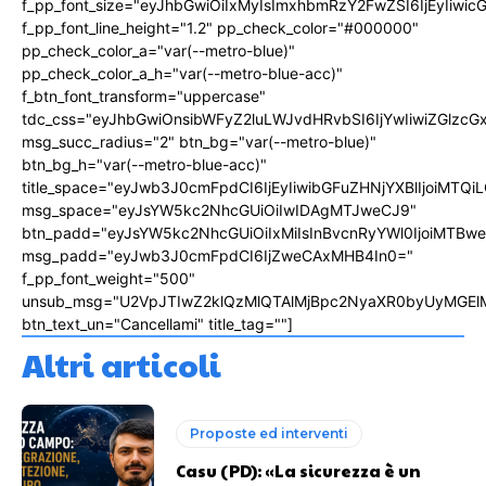
f_pp_font_size="eyJhbGwiOiIxMyIsImxhbmRzY2FwZSI6IjEyIiwi
f_pp_font_line_height="1.2" pp_check_color="#000000"
pp_check_color_a="var(--metro-blue)"
pp_check_color_a_h="var(--metro-blue-acc)"
f_btn_font_transform="uppercase"
tdc_css="eyJhbGwiOnsibWFyZ2luLWJvdHRvbSI6IjYwIiwiZGlz
msg_succ_radius="2" btn_bg="var(--metro-blue)"
btn_bg_h="var(--metro-blue-acc)"
title_space="eyJwb3J0cmFpdCI6IjEyIiwibGFuZHNjYXBlIjoiMTQi
msg_space="eyJsYW5kc2NhcGUiOiIwIDAgMTJweCJ9"
btn_padd="eyJsYW5kc2NhcGUiOiIxMiIsInBvcnRyYWl0IjoiMTBw
msg_padd="eyJwb3J0cmFpdCI6IjZweCAxMHB4In0="
f_pp_font_weight="500"
unsub_msg="U2VpJTIwZ2klQzMlQTAlMjBpc2NyaXR0byUyMGEl
btn_text_un="Cancellami" title_tag=""]
Altri articoli
Proposte ed interventi
Casu (PD): «La sicurezza è un