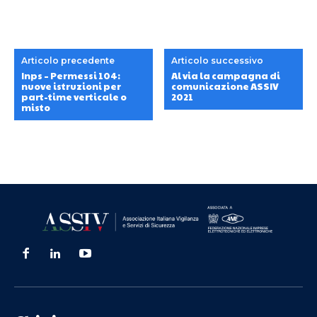
Articolo precedente
Articolo successivo
Inps – Permessi 104:
Al via la campagna di
nuove istruzioni per
comunicazione ASSIV
part-time verticale o
2021
misto