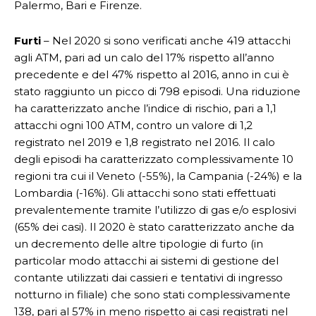
Palermo, Bari e Firenze.
Furti
– Nel 2020 si sono verificati anche 419 attacchi
agli ATM, pari ad un calo del 17% rispetto all’anno
precedente e del 47% rispetto al 2016, anno in cui è
stato raggiunto un picco di 798 episodi. Una riduzione
ha caratterizzato anche l’indice di rischio, pari a 1,1
attacchi ogni 100 ATM, contro un valore di 1,2
registrato nel 2019 e 1,8 registrato nel 2016. Il calo
degli episodi ha caratterizzato complessivamente 10
regioni tra cui il Veneto (-55%), la Campania (-24%) e la
Lombardia (-16%). Gli attacchi sono stati effettuati
prevalentemente tramite l’utilizzo di gas e/o esplosivi
(65% dei casi). Il 2020 è stato caratterizzato anche da
un decremento delle altre tipologie di furto (in
particolar modo attacchi ai sistemi di gestione del
contante utilizzati dai cassieri e tentativi di ingresso
notturno in filiale) che sono stati complessivamente
138, pari al 57% in meno rispetto ai casi registrati nel