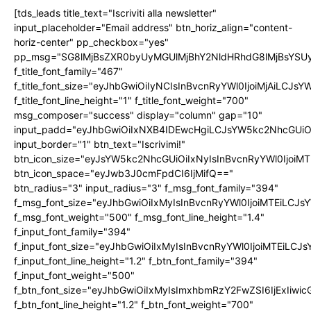
[tds_leads title_text="Iscriviti alla newsletter"
input_placeholder="Email address" btn_horiz_align="content-
horiz-center" pp_checkbox="yes"
pp_msg="SG8lMjBsZXR0byUyMGUlMjBhY2NldHRhdG8lMjBsYS
f_title_font_family="467"
f_title_font_size="eyJhbGwiOiIyNCIsInBvcnRyYWl0IjoiMjAiLCJs
f_title_font_line_height="1" f_title_font_weight="700"
msg_composer="success" display="column" gap="10"
input_padd="eyJhbGwiOiIxNXB4IDEwcHgiLCJsYW5kc2NhcGUiO
input_border="1" btn_text="Iscrivimi!"
btn_icon_size="eyJsYW5kc2NhcGUiOiIxNyIsInBvcnRyYWl0IjoiMT
btn_icon_space="eyJwb3J0cmFpdCI6IjMifQ=="
btn_radius="3" input_radius="3" f_msg_font_family="394"
f_msg_font_size="eyJhbGwiOiIxMyIsInBvcnRyYWl0IjoiMTEiLCJ
f_msg_font_weight="500" f_msg_font_line_height="1.4"
f_input_font_family="394"
f_input_font_size="eyJhbGwiOiIxMyIsInBvcnRyYWl0IjoiMTEiLC
f_input_font_line_height="1.2" f_btn_font_family="394"
f_input_font_weight="500"
f_btn_font_size="eyJhbGwiOiIxMyIsImxhbmRzY2FwZSI6IjExIiw
f_btn_font_line_height="1.2" f_btn_font_weight="700"