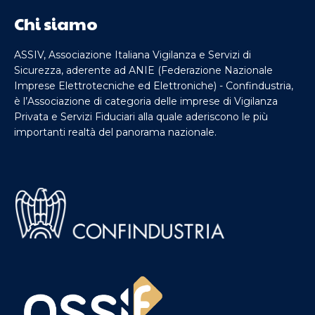
Chi siamo
ASSIV, Associazione Italiana Vigilanza e Servizi di
Sicurezza, aderente ad ANIE (Federazione Nazionale
Imprese Elettrotecniche ed Elettroniche) - Confindustria,
è l’Associazione di categoria delle imprese di Vigilanza
Privata e Servizi Fiduciari alla quale aderiscono le più
importanti realtà del panorama nazionale.