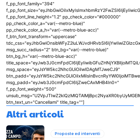
f_pp_font_family="394"
f_pp_font_size="eyJhbGwiOiIxMyIsImxhbmRzY2FwZSI6IjEyIiwi
f_pp_font_line_height="1.2" pp_check_color="#000000"
pp_check_color_a="var(--metro-blue)"
pp_check_color_a_h="var(--metro-blue-acc)"
f_btn_font_transform="uppercase"
tdc_css="eyJhbGwiOnsibWFyZ2luLWJvdHRvbSI6IjYwIiwiZGlz
msg_succ_radius="2" btn_bg="var(--metro-blue)"
btn_bg_h="var(--metro-blue-acc)"
title_space="eyJwb3J0cmFpdCI6IjEyIiwibGFuZHNjYXBlIjoiMTQi
msg_space="eyJsYW5kc2NhcGUiOiIwIDAgMTJweCJ9"
btn_padd="eyJsYW5kc2NhcGUiOiIxMiIsInBvcnRyYWl0IjoiMTBw
msg_padd="eyJwb3J0cmFpdCI6IjZweCAxMHB4In0="
f_pp_font_weight="500"
unsub_msg="U2VpJTIwZ2klQzMlQTAlMjBpc2NyaXR0byUyMGEl
btn_text_un="Cancellami" title_tag=""]
Altri articoli
Proposte ed interventi