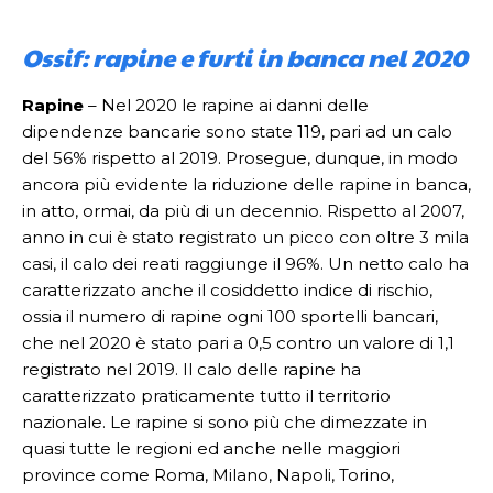
Ossif: rapine e furti in banca nel 2020
Rapine
– Nel 2020 le rapine ai danni delle
dipendenze bancarie sono state 119, pari ad un calo
del 56% rispetto al 2019. Prosegue, dunque, in modo
ancora più evidente la riduzione delle rapine in banca,
in atto, ormai, da più di un decennio. Rispetto al 2007,
anno in cui è stato registrato un picco con oltre 3 mila
casi, il calo dei reati raggiunge il 96%. Un netto calo ha
caratterizzato anche il cosiddetto indice di rischio,
ossia il numero di rapine ogni 100 sportelli bancari,
che nel 2020 è stato pari a 0,5 contro un valore di 1,1
registrato nel 2019. Il calo delle rapine ha
caratterizzato praticamente tutto il territorio
nazionale. Le rapine si sono più che dimezzate in
quasi tutte le regioni ed anche nelle maggiori
province come Roma, Milano, Napoli, Torino,