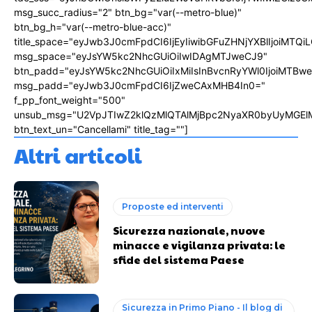
msg_succ_radius="2" btn_bg="var(--metro-blue)"
btn_bg_h="var(--metro-blue-acc)"
title_space="eyJwb3J0cmFpdCI6IjEyIiwibGFuZHNjYXBlIjoiMTQi
msg_space="eyJsYW5kc2NhcGUiOiIwIDAgMTJweCJ9"
btn_padd="eyJsYW5kc2NhcGUiOiIxMiIsInBvcnRyYWl0IjoiMTBw
msg_padd="eyJwb3J0cmFpdCI6IjZweCAxMHB4In0="
f_pp_font_weight="500"
unsub_msg="U2VpJTIwZ2klQzMlQTAlMjBpc2NyaXR0byUyMGEl
btn_text_un="Cancellami" title_tag=""]
Altri articoli
Proposte ed interventi
Sicurezza nazionale, nuove
minacce e vigilanza privata: le
sfide del sistema Paese
Sicurezza in Primo Piano - Il blog di