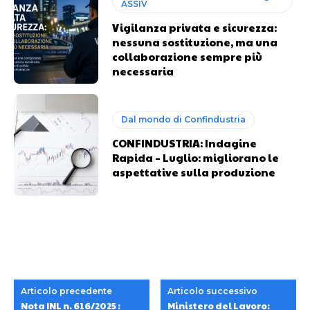
ASSIV
Vigilanza privata e sicurezza:
nessuna sostituzione, ma una
collaborazione sempre più
necessaria
Dal mondo di Confindustria
CONFINDUSTRIA: Indagine
Rapida – Luglio: migliorano le
aspettative sulla produzione
Articolo precedente
Articolo successivo
Nota INL n. 616/2025 :
Ministero del Lavoro: