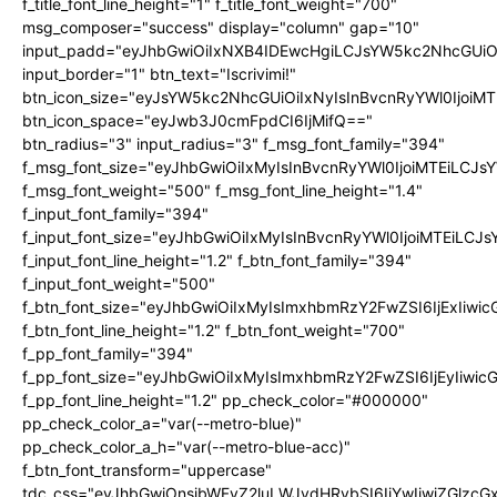
f_title_font_line_height="1" f_title_font_weight="700"
msg_composer="success" display="column" gap="10"
input_padd="eyJhbGwiOiIxNXB4IDEwcHgiLCJsYW5kc2NhcGUiO
input_border="1" btn_text="Iscrivimi!"
btn_icon_size="eyJsYW5kc2NhcGUiOiIxNyIsInBvcnRyYWl0IjoiMT
btn_icon_space="eyJwb3J0cmFpdCI6IjMifQ=="
btn_radius="3" input_radius="3" f_msg_font_family="394"
f_msg_font_size="eyJhbGwiOiIxMyIsInBvcnRyYWl0IjoiMTEiLCJ
f_msg_font_weight="500" f_msg_font_line_height="1.4"
f_input_font_family="394"
f_input_font_size="eyJhbGwiOiIxMyIsInBvcnRyYWl0IjoiMTEiLC
f_input_font_line_height="1.2" f_btn_font_family="394"
f_input_font_weight="500"
f_btn_font_size="eyJhbGwiOiIxMyIsImxhbmRzY2FwZSI6IjExIiw
f_btn_font_line_height="1.2" f_btn_font_weight="700"
f_pp_font_family="394"
f_pp_font_size="eyJhbGwiOiIxMyIsImxhbmRzY2FwZSI6IjEyIiwi
f_pp_font_line_height="1.2" pp_check_color="#000000"
pp_check_color_a="var(--metro-blue)"
pp_check_color_a_h="var(--metro-blue-acc)"
f_btn_font_transform="uppercase"
tdc_css="eyJhbGwiOnsibWFyZ2luLWJvdHRvbSI6IjYwIiwiZGlz