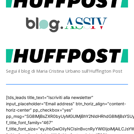
Segui il blog di Maria Cristina Urbano sull'Huffington Post
[tds_leads title_text="Iscriviti alla newsletter"
input_placeholder="Email address" btn_horiz_align="content-
horiz-center" pp_checkbox="yes"
pp_msg="SG8lMjBsZXR0byUyMGUlMjBhY2NldHRhdG8lMjBsYS
f_title_font_family="467"
f_title_font_size="eyJhbGwiOiIyNCIsInBvcnRyYWl0IjoiMjAiLCJs