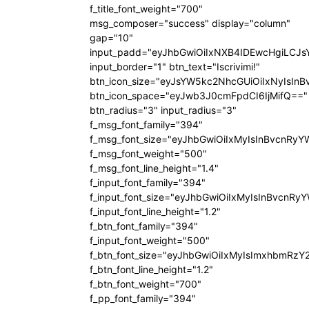
f_title_font_weight="700"
msg_composer="success" display="column"
gap="10"
input_padd="eyJhbGwiOiIxNXB4IDEwcHgiLCJ
input_border="1" btn_text="Iscrivimi!"
btn_icon_size="eyJsYW5kc2NhcGUiOiIxNyIsInB
btn_icon_space="eyJwb3J0cmFpdCI6IjMifQ=="
btn_radius="3" input_radius="3"
f_msg_font_family="394"
f_msg_font_size="eyJhbGwiOiIxMyIsInBvcnRyY
f_msg_font_weight="500"
f_msg_font_line_height="1.4"
f_input_font_family="394"
f_input_font_size="eyJhbGwiOiIxMyIsInBvcnRy
f_input_font_line_height="1.2"
f_btn_font_family="394"
f_input_font_weight="500"
f_btn_font_size="eyJhbGwiOiIxMyIsImxhbmRzY
f_btn_font_line_height="1.2"
f_btn_font_weight="700"
f_pp_font_family="394"