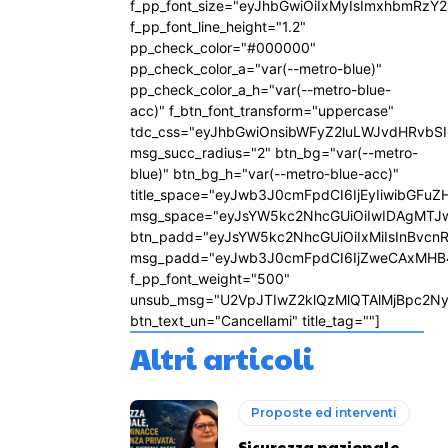
f_pp_font_size="eyJhbGwiOiIxMyIsImxhbmRzY2
f_pp_font_line_height="1.2"
pp_check_color="#000000"
pp_check_color_a="var(--metro-blue)"
pp_check_color_a_h="var(--metro-blue-
acc)" f_btn_font_transform="uppercase"
tdc_css="eyJhbGwiOnsibWFyZ2luLWJvdHRvbS
msg_succ_radius="2" btn_bg="var(--metro-
blue)" btn_bg_h="var(--metro-blue-acc)"
title_space="eyJwb3J0cmFpdCI6IjEyIiwibGFuZ
msg_space="eyJsYW5kc2NhcGUiOiIwIDAgMTJ
btn_padd="eyJsYW5kc2NhcGUiOiIxMiIsInBvcn
msg_padd="eyJwb3J0cmFpdCI6IjZweCAxMHB
f_pp_font_weight="500"
unsub_msg="U2VpJTIwZ2klQzMlQTAlMjBpc2N
btn_text_un="Cancellami" title_tag=""]
Altri articoli
Proposte ed interventi
Sicurezza nazionale,