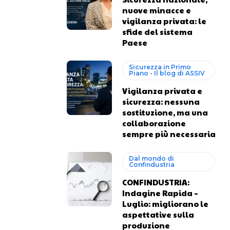
nuove minacce e
vigilanza privata: le
sfide del sistema
Paese
Sicurezza in Primo
Piano - Il blog di ASSIV
Vigilanza privata e
sicurezza: nessuna
sostituzione, ma una
collaborazione
sempre più necessaria
Dal mondo di
Confindustria
CONFINDUSTRIA:
Indagine Rapida –
Luglio: migliorano le
aspettative sulla
produzione