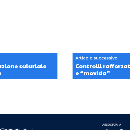
Articolo successivo
azione salariale
Controlli rafforzat
e
e “movida”