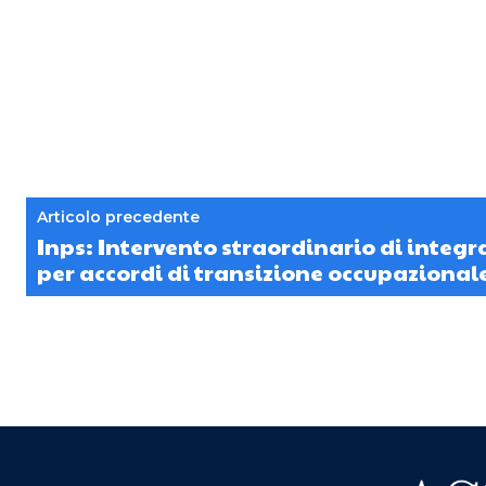
Articolo precedente
Inps: Intervento straordinario di integr
per accordi di transizione occupazional