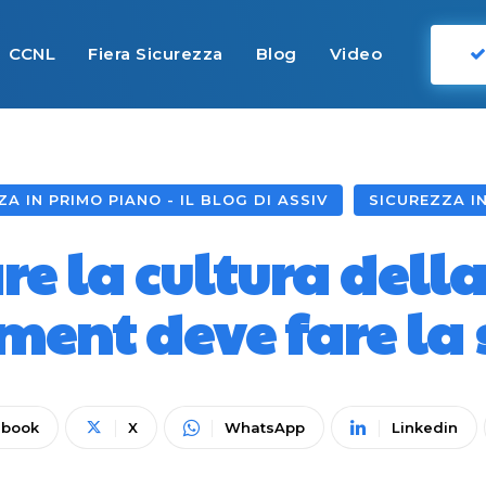
CCNL
Fiera Sicurezza
Blog
Video
A IN PRIMO PIANO - IL BLOG DI ASSIV
SICUREZZA IN
e la cultura della 
nt deve fare la 
ebook
X
WhatsApp
Linkedin