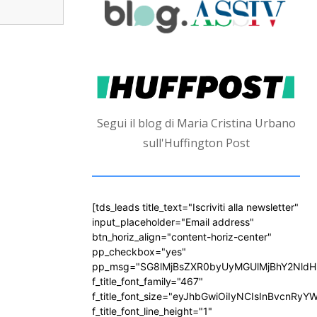
Segui il blog di Maria Cristina Urbano
sull'Huffington Post
[tds_leads title_text="Iscriviti alla newsletter"
input_placeholder="Email address"
btn_horiz_align="content-horiz-center"
pp_checkbox="yes"
pp_msg="SG8lMjBsZXR0byUyMGUlMjBhY2Nld
f_title_font_family="467"
f_title_font_size="eyJhbGwiOiIyNCIsInBvcnRyY
f_title_font_line_height="1"