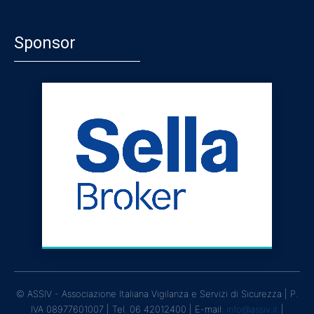
Sponsor
© ASSIV - Associazione Italiana Vigilanza e Servizi di Sicurezza | P.
IVA 08977601007 | Tel. 06 42012400 | E-mail:
info@assiv.it
|