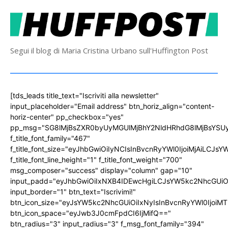
Segui il blog di Maria Cristina Urbano sull'Huffington Post
[tds_leads title_text="Iscriviti alla newsletter"
input_placeholder="Email address" btn_horiz_align="content-
horiz-center" pp_checkbox="yes"
pp_msg="SG8lMjBsZXR0byUyMGUlMjBhY2NldHRhdG8lMjBsYS
f_title_font_family="467"
f_title_font_size="eyJhbGwiOiIyNCIsInBvcnRyYWl0IjoiMjAiLCJs
f_title_font_line_height="1" f_title_font_weight="700"
msg_composer="success" display="column" gap="10"
input_padd="eyJhbGwiOiIxNXB4IDEwcHgiLCJsYW5kc2NhcGUiO
input_border="1" btn_text="Iscrivimi!"
btn_icon_size="eyJsYW5kc2NhcGUiOiIxNyIsInBvcnRyYWl0IjoiMT
btn_icon_space="eyJwb3J0cmFpdCI6IjMifQ=="
btn_radius="3" input_radius="3" f_msg_font_family="394"