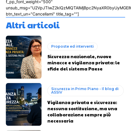
f_pp_font_weight="500"
unsub_msg="U2VpJTIwZ2klQzMlQTAlMjBpc2NyaXR0byUyMGEl
btn_text_un="Cancellami" title_tag=""]
Altri articoli
Proposte ed interventi
Sicurezza nazionale, nuove
minacce e vigilanza privata: le
sfide del sistema Paese
Sicurezza in Primo Piano - Il blog di
ASSIV
Vigilanza privata e sicurezza:
nessuna sostituzione, ma una
collaborazione sempre più
necessaria