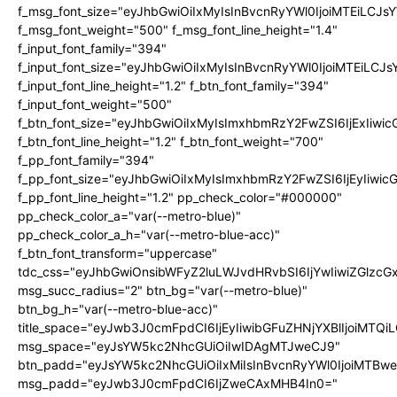
f_msg_font_size="eyJhbGwiOiIxMyIsInBvcnRyYWl0IjoiMTEiLCJ
f_msg_font_weight="500" f_msg_font_line_height="1.4"
f_input_font_family="394"
f_input_font_size="eyJhbGwiOiIxMyIsInBvcnRyYWl0IjoiMTEiLC
f_input_font_line_height="1.2" f_btn_font_family="394"
f_input_font_weight="500"
f_btn_font_size="eyJhbGwiOiIxMyIsImxhbmRzY2FwZSI6IjExIiw
f_btn_font_line_height="1.2" f_btn_font_weight="700"
f_pp_font_family="394"
f_pp_font_size="eyJhbGwiOiIxMyIsImxhbmRzY2FwZSI6IjEyIiwi
f_pp_font_line_height="1.2" pp_check_color="#000000"
pp_check_color_a="var(--metro-blue)"
pp_check_color_a_h="var(--metro-blue-acc)"
f_btn_font_transform="uppercase"
tdc_css="eyJhbGwiOnsibWFyZ2luLWJvdHRvbSI6IjYwIiwiZGlz
msg_succ_radius="2" btn_bg="var(--metro-blue)"
btn_bg_h="var(--metro-blue-acc)"
title_space="eyJwb3J0cmFpdCI6IjEyIiwibGFuZHNjYXBlIjoiMTQi
msg_space="eyJsYW5kc2NhcGUiOiIwIDAgMTJweCJ9"
btn_padd="eyJsYW5kc2NhcGUiOiIxMiIsInBvcnRyYWl0IjoiMTBw
msg_padd="eyJwb3J0cmFpdCI6IjZweCAxMHB4In0="