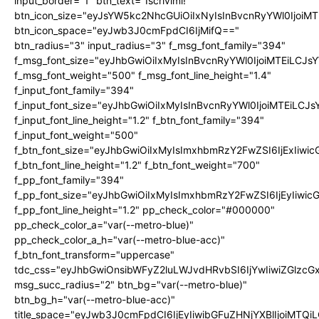
input_border="1" btn_text="Iscrivimi!"
btn_icon_size="eyJsYW5kc2NhcGUiOiIxNyIsInBvcnRyYWl0IjoiMT
btn_icon_space="eyJwb3J0cmFpdCI6IjMifQ=="
btn_radius="3" input_radius="3" f_msg_font_family="394"
f_msg_font_size="eyJhbGwiOiIxMyIsInBvcnRyYWl0IjoiMTEiLCJ
f_msg_font_weight="500" f_msg_font_line_height="1.4"
f_input_font_family="394"
f_input_font_size="eyJhbGwiOiIxMyIsInBvcnRyYWl0IjoiMTEiLC
f_input_font_line_height="1.2" f_btn_font_family="394"
f_input_font_weight="500"
f_btn_font_size="eyJhbGwiOiIxMyIsImxhbmRzY2FwZSI6IjExIiw
f_btn_font_line_height="1.2" f_btn_font_weight="700"
f_pp_font_family="394"
f_pp_font_size="eyJhbGwiOiIxMyIsImxhbmRzY2FwZSI6IjEyIiwi
f_pp_font_line_height="1.2" pp_check_color="#000000"
pp_check_color_a="var(--metro-blue)"
pp_check_color_a_h="var(--metro-blue-acc)"
f_btn_font_transform="uppercase"
tdc_css="eyJhbGwiOnsibWFyZ2luLWJvdHRvbSI6IjYwIiwiZGlz
msg_succ_radius="2" btn_bg="var(--metro-blue)"
btn_bg_h="var(--metro-blue-acc)"
title_space="eyJwb3J0cmFpdCI6IjEyIiwibGFuZHNjYXBlIjoiMTQi