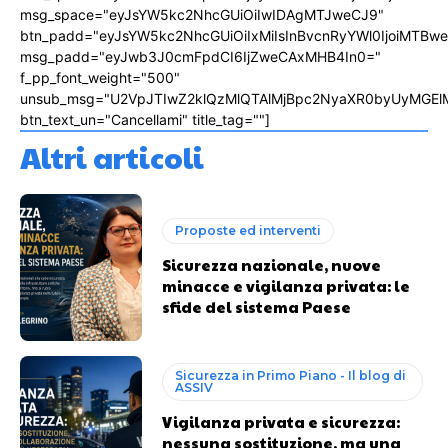
msg_space="eyJsYW5kc2NhcGUiOiIwIDAgMTJweCJ9"
btn_padd="eyJsYW5kc2NhcGUiOiIxMiIsInBvcnRyYWl0IjoiMTBw
msg_padd="eyJwb3J0cmFpdCI6IjZweCAxMHB4In0="
f_pp_font_weight="500"
unsub_msg="U2VpJTIwZ2klQzMlQTAlMjBpc2NyaXR0byUyMGEl
btn_text_un="Cancellami" title_tag=""]
Altri articoli
Proposte ed interventi
Sicurezza nazionale, nuove
minacce e vigilanza privata: le
sfide del sistema Paese
Sicurezza in Primo Piano - Il blog di
ASSIV
Vigilanza privata e sicurezza:
nessuna sostituzione, ma una