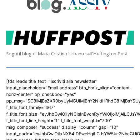
Segui il blog di Maria Cristina Urbano sull'Huffington Post
[tds_leads title_text="Iscriviti alla newsletter"
input_placeholder="Email address" btn_horiz_align="content-
horiz-center" pp_checkbox="yes"
pp_msg="SG8lMjBsZXR0byUyMGUlMjBhY2NldHRhdG8lMjBsYS
f_title_font_family="467"
f_title_font_size="eyJhbGwiOiIyNCIsInBvcnRyYWl0IjoiMjAiLCJs
f_title_font_line_height="1" f_title_font_weight="700"
msg_composer="success" display="column" gap="10"
input_padd="eyJhbGwiOiIxNXB4IDEwcHgiLCJsYW5kc2NhcGUiO