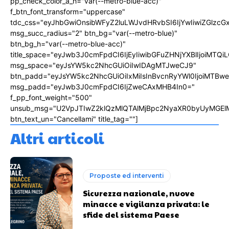
pp_check_color_a_h="var(--metro-blue-acc)"
f_btn_font_transform="uppercase"
tdc_css="eyJhbGwiOnsibWFyZ2luLWJvdHRvbSI6IjYwIiwiZGlz
msg_succ_radius="2" btn_bg="var(--metro-blue)"
btn_bg_h="var(--metro-blue-acc)"
title_space="eyJwb3J0cmFpdCI6IjEyIiwibGFuZHNjYXBlIjoiMTQi
msg_space="eyJsYW5kc2NhcGUiOiIwIDAgMTJweCJ9"
btn_padd="eyJsYW5kc2NhcGUiOiIxMiIsInBvcnRyYWl0IjoiMTBw
msg_padd="eyJwb3J0cmFpdCI6IjZweCAxMHB4In0="
f_pp_font_weight="500"
unsub_msg="U2VpJTIwZ2klQzMlQTAlMjBpc2NyaXR0byUyMGEl
btn_text_un="Cancellami" title_tag=""]
Altri articoli
Proposte ed interventi
Sicurezza nazionale, nuove
minacce e vigilanza privata: le
sfide del sistema Paese