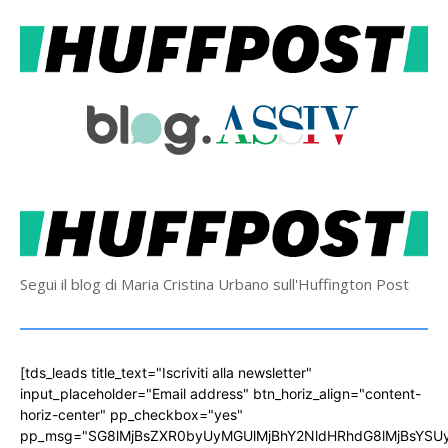
Segui il blog di Maria Cristina Urbano sull'Huffington Post
[tds_leads title_text="Iscriviti alla newsletter"
input_placeholder="Email address" btn_horiz_align="content-
horiz-center" pp_checkbox="yes"
pp_msg="SG8lMjBsZXR0byUyMGUlMjBhY2NldHRhdG8lMjBsYS