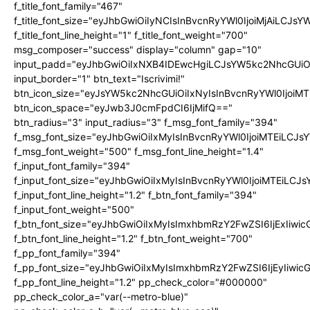
f_title_font_family="467"
f_title_font_size="eyJhbGwiOiIyNCIsInBvcnRyYWl0IjoiMjAiLCJs
f_title_font_line_height="1" f_title_font_weight="700"
msg_composer="success" display="column" gap="10"
input_padd="eyJhbGwiOiIxNXB4IDEwcHgiLCJsYW5kc2NhcGUiO
input_border="1" btn_text="Iscrivimi!"
btn_icon_size="eyJsYW5kc2NhcGUiOiIxNyIsInBvcnRyYWl0IjoiMT
btn_icon_space="eyJwb3J0cmFpdCI6IjMifQ=="
btn_radius="3" input_radius="3" f_msg_font_family="394"
f_msg_font_size="eyJhbGwiOiIxMyIsInBvcnRyYWl0IjoiMTEiLCJ
f_msg_font_weight="500" f_msg_font_line_height="1.4"
f_input_font_family="394"
f_input_font_size="eyJhbGwiOiIxMyIsInBvcnRyYWl0IjoiMTEiLC
f_input_font_line_height="1.2" f_btn_font_family="394"
f_input_font_weight="500"
f_btn_font_size="eyJhbGwiOiIxMyIsImxhbmRzY2FwZSI6IjExIiw
f_btn_font_line_height="1.2" f_btn_font_weight="700"
f_pp_font_family="394"
f_pp_font_size="eyJhbGwiOiIxMyIsImxhbmRzY2FwZSI6IjEyIiwi
f_pp_font_line_height="1.2" pp_check_color="#000000"
pp_check_color_a="var(--metro-blue)"