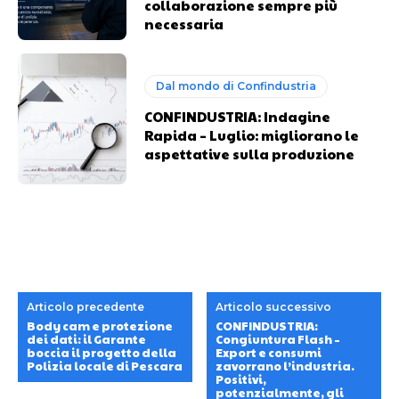
collaborazione sempre più
necessaria
Dal mondo di Confindustria
CONFINDUSTRIA: Indagine
Rapida – Luglio: migliorano le
aspettative sulla produzione
Articolo precedente
Articolo successivo
Body cam e protezione
CONFINDUSTRIA:
dei dati: il Garante
Congiuntura Flash –
boccia il progetto della
Export e consumi
Polizia locale di Pescara
zavorrano l’industria.
Positivi,
potenzialmente, gli