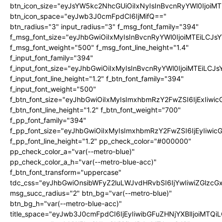
btn_icon_size="eyJsYW5kc2NhcGUiOiIxNyIsInBvcnRyYWl0IjoiMT
btn_icon_space="eyJwb3J0cmFpdCI6IjMifQ=="
btn_radius="3" input_radius="3" f_msg_font_family="394"
f_msg_font_size="eyJhbGwiOiIxMyIsInBvcnRyYWl0IjoiMTEiLCJ
f_msg_font_weight="500" f_msg_font_line_height="1.4"
f_input_font_family="394"
f_input_font_size="eyJhbGwiOiIxMyIsInBvcnRyYWl0IjoiMTEiLC
f_input_font_line_height="1.2" f_btn_font_family="394"
f_input_font_weight="500"
f_btn_font_size="eyJhbGwiOiIxMyIsImxhbmRzY2FwZSI6IjExIiw
f_btn_font_line_height="1.2" f_btn_font_weight="700"
f_pp_font_family="394"
f_pp_font_size="eyJhbGwiOiIxMyIsImxhbmRzY2FwZSI6IjEyIiwi
f_pp_font_line_height="1.2" pp_check_color="#000000"
pp_check_color_a="var(--metro-blue)"
pp_check_color_a_h="var(--metro-blue-acc)"
f_btn_font_transform="uppercase"
tdc_css="eyJhbGwiOnsibWFyZ2luLWJvdHRvbSI6IjYwIiwiZGlz
msg_succ_radius="2" btn_bg="var(--metro-blue)"
btn_bg_h="var(--metro-blue-acc)"
title_space="eyJwb3J0cmFpdCI6IjEyIiwibGFuZHNjYXBlIjoiMTQi