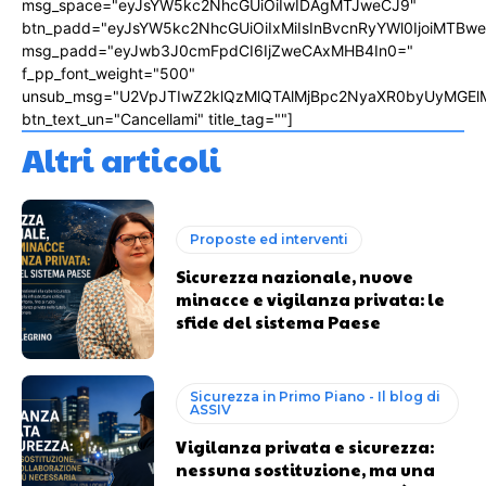
msg_space="eyJsYW5kc2NhcGUiOiIwIDAgMTJweCJ9"
btn_padd="eyJsYW5kc2NhcGUiOiIxMiIsInBvcnRyYWl0IjoiMTBw
msg_padd="eyJwb3J0cmFpdCI6IjZweCAxMHB4In0="
f_pp_font_weight="500"
unsub_msg="U2VpJTIwZ2klQzMlQTAlMjBpc2NyaXR0byUyMGEl
btn_text_un="Cancellami" title_tag=""]
Altri articoli
Proposte ed interventi
Sicurezza nazionale, nuove
minacce e vigilanza privata: le
sfide del sistema Paese
Sicurezza in Primo Piano - Il blog di
ASSIV
Vigilanza privata e sicurezza:
nessuna sostituzione, ma una