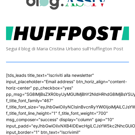
Segui il blog di Maria Cristina Urbano sull'Huffington Post
[tds_leads title_text="Iscriviti alla newsletter"
input_placeholder="Email address" btn_horiz_align="content-
horiz-center" pp_checkbox="yes"
pp_msg="SG8lMjBsZXR0byUyMGUlMjBhY2NldHRhdG8lMjBsYS
f_title_font_family="467"
f_title_font_size="eyJhbGwiOiIyNCIsInBvcnRyYWl0IjoiMjAiLCJs
f_title_font_line_height="1" f_title_font_weight="700"
msg_composer="success" display="column" gap="10"
input_padd="eyJhbGwiOiIxNXB4IDEwcHgiLCJsYW5kc2NhcGUiO
input_border="1" btn_text="Iscrivimi!"