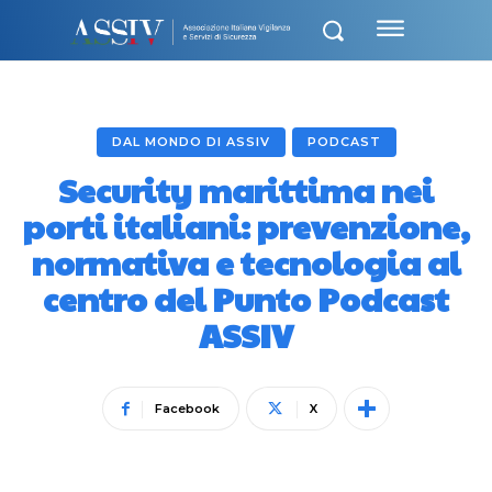
DAL MONDO DI ASSIV
PODCAST
Security marittima nei
porti italiani: prevenzione,
normativa e tecnologia al
centro del Punto Podcast
ASSIV
Facebook
X