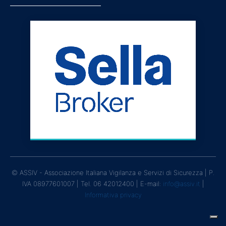
© ASSIV - Associazione Italiana Vigilanza e Servizi di Sicurezza | P.
IVA 08977601007 | Tel. 06 42012400 | E-mail:
info@assiv.it
|
Informativa privacy