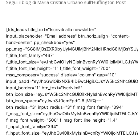
Segui il blog di Maria Cristina Urbano sull'Huffington Post
[tds_leads title_text="Iscriviti alla newsletter"
input_placeholder="Email address" btn_horiz_align="content-
horiz-center" pp_checkbox="yes"
pp_msg="SG8lMjBsZXR0byUyMGUlMjBhY2NldHRhdG8lMjBsYS
f_title_font_family="467"
f_title_font_size="eyJhbGwiOiIyNCIsInBvcnRyYWl0IjoiMjAiLCJs
f_title_font_line_height="1" f_title_font_weight="700"
msg_composer="success" display="column" gap="10"
input_padd="eyJhbGwiOiIxNXB4IDEwcHgiLCJsYW5kc2NhcGUiO
input_border="1" btn_text="Iscrivimi!"
btn_icon_size="eyJsYW5kc2NhcGUiOiIxNyIsInBvcnRyYWl0IjoiMT
btn_icon_space="eyJwb3J0cmFpdCI6IjMifQ=="
btn_radius="3" input_radius="3" f_msg_font_family="394"
f_msg_font_size="eyJhbGwiOiIxMyIsInBvcnRyYWl0IjoiMTEiLCJ
f_msg_font_weight="500" f_msg_font_line_height="1.4"
f_input_font_family="394"
f_input_font_size="eyJhbGwiOiIxMyIsInBvcnRyYWl0IjoiMTEiLC