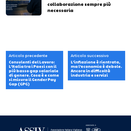
collaborazione sempre più
necessaria
Articolo precedente
Articolo successivo
Consulenti del Lavoro:
L’inflazione è rientrata,
L’Italia tra i Paesi con il
ma l’economia è debole.
più basso gap salariale
Ancora in difficoltà
di genere. Cosa è e come
industria e servizi
si misura il Gender Pay
Gap (GPG)