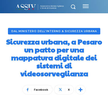
DAL MINISTERO DELL'INTERNO & SICUREZZA URBANA
Sicurezza urbana, a Pesaro
un patto per una
mappatura digitale dei
sistemi di
videosorveglianza
Facebook
X