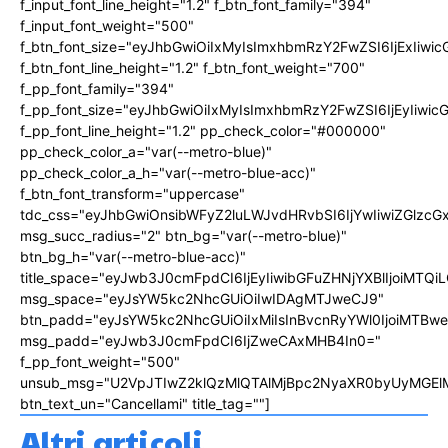
f_input_font_line_height="1.2" f_btn_font_family="394"
f_input_font_weight="500"
f_btn_font_size="eyJhbGwiOiIxMyIsImxhbmRzY2FwZSI6IjExIiw
f_btn_font_line_height="1.2" f_btn_font_weight="700"
f_pp_font_family="394"
f_pp_font_size="eyJhbGwiOiIxMyIsImxhbmRzY2FwZSI6IjEyIiwi
f_pp_font_line_height="1.2" pp_check_color="#000000"
pp_check_color_a="var(--metro-blue)"
pp_check_color_a_h="var(--metro-blue-acc)"
f_btn_font_transform="uppercase"
tdc_css="eyJhbGwiOnsibWFyZ2luLWJvdHRvbSI6IjYwIiwiZGlz
msg_succ_radius="2" btn_bg="var(--metro-blue)"
btn_bg_h="var(--metro-blue-acc)"
title_space="eyJwb3J0cmFpdCI6IjEyIiwibGFuZHNjYXBlIjoiMTQi
msg_space="eyJsYW5kc2NhcGUiOiIwIDAgMTJweCJ9"
btn_padd="eyJsYW5kc2NhcGUiOiIxMiIsInBvcnRyYWl0IjoiMTBw
msg_padd="eyJwb3J0cmFpdCI6IjZweCAxMHB4In0="
f_pp_font_weight="500"
unsub_msg="U2VpJTIwZ2klQzMlQTAlMjBpc2NyaXR0byUyMGEl
btn_text_un="Cancellami" title_tag=""]
Altri articoli