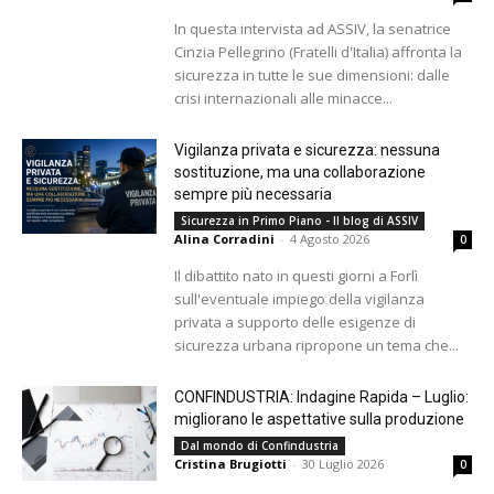
In questa intervista ad ASSIV, la senatrice
Cinzia Pellegrino (Fratelli d'Italia) affronta la
sicurezza in tutte le sue dimensioni: dalle
crisi internazionali alle minacce...
Vigilanza privata e sicurezza: nessuna
sostituzione, ma una collaborazione
sempre più necessaria
Sicurezza in Primo Piano - Il blog di ASSIV
Alina Corradini
-
4 Agosto 2026
0
Il dibattito nato in questi giorni a Forlì
sull'eventuale impiego della vigilanza
privata a supporto delle esigenze di
sicurezza urbana ripropone un tema che...
CONFINDUSTRIA: Indagine Rapida – Luglio:
migliorano le aspettative sulla produzione
Dal mondo di Confindustria
Cristina Brugiotti
-
30 Luglio 2026
0