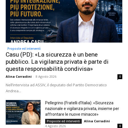
Proposte ed interventi
Casu (PD): «La sicurezza è un bene
pubblico. La vigilanza privata è parte di
questa responsabilità condivisa»
Alina Corradini
-
8 Agosto 2026
0
Nell’intervista ad ASSIV, il deputato del Partito Democratico
Andrea...
Pellegrino (Fratelli d’Italia): «Sicurezza
nazionale e vigilanza privata, insieme per
affrontare le nuove minacce»
Alina Corradini
-
Proposte ed interventi
4 Agosto 2026
0