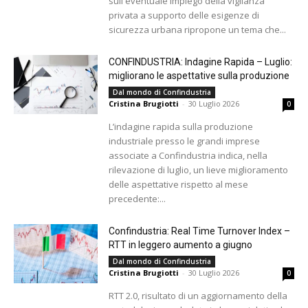
sull'eventuale impiego della vigilanza
privata a supporto delle esigenze di
sicurezza urbana ripropone un tema che...
CONFINDUSTRIA: Indagine Rapida – Luglio:
migliorano le aspettative sulla produzione
Dal mondo di Confindustria
Cristina Brugiotti
-
30 Luglio 2026
0
L’indagine rapida sulla produzione
industriale presso le grandi imprese
associate a Confindustria indica, nella
rilevazione di luglio, un lieve miglioramento
delle aspettative rispetto al mese
precedente:...
Confindustria: Real Time Turnover Index –
RTT in leggero aumento a giugno
Dal mondo di Confindustria
Cristina Brugiotti
-
30 Luglio 2026
0
RTT 2.0, risultato di un aggiornamento della