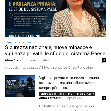
Proposte ed interventi
Sicurezza nazionale, nuove minacce e
vigilanza privata: le sfide del sistema Paese
Alina Corradini
-
4 Agosto 2026
0
In questa intervista ad ASSIV, la senatrice Cinzia Pellegrino...
Vigilanza privata e sicurezza: nessuna
sostituzione, ma una collaborazione
sempre più necessaria
Sicurezza in Primo Piano - Il blog di ASSIV
Alina Corradini
-
4 Agosto 2026
0
Il dibattito nato in questi giorni a Forlì