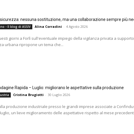
e sicurezza: nessuna sostituzione, ma una collaborazione sempre più ne
Alina Corradini
-
4 Agosto 2026
no - Il blog di ASSIV
questi giorni a Forlì sull'eventuale impiego della vigilanza privata a supporto
za urbana ripropone un tema che...
agine Rapida – Luglio: migliorano le aspettative sulla produzione
Cristina Brugiotti
-
30 Luglio 2026
ustria
ulla produzione industriale presso le grandi imprese associate a Confindus
 luglio, un lieve miglioramento delle aspettative rispetto al mese precedente