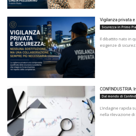
Vigilanza privata 
Sicurezza in Primo Pia
Il dibattito nato in 
esigenze di sicurez
CONFINDUSTRIA: Ind
Dal mondo di Confind
L’indagine rapida s
nella rilevazione di