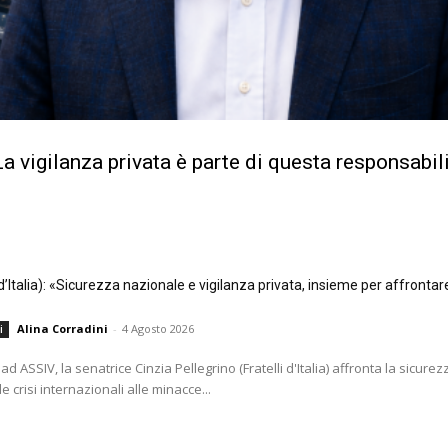
a vigilanza privata è parte di questa responsabil
i d’Italia): «Sicurezza nazionale e vigilanza privata, insieme per affrontar
Alina Corradini
-
4 Agosto 2026
i
ad ASSIV, la senatrice Cinzia Pellegrino (Fratelli d'Italia) affronta la sicurezz
e crisi internazionali alle minacce...