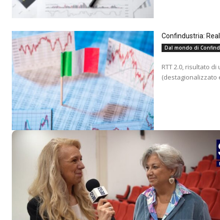
Confindustria: Rea
Dal mondo di Confind
RTT 2.0, risultato d
(destagionalizzato e