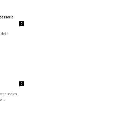
cessaria
0
 delle
0
tria indica,
:...