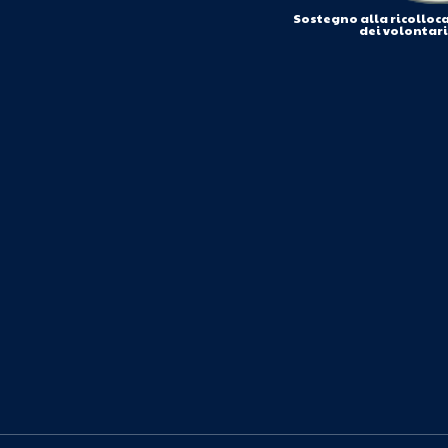
Sostegno alla ricolloc
dei volontar