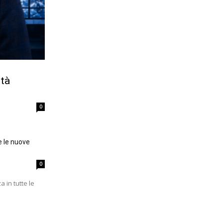
ità
0
e le nuove
0
a in tutte le