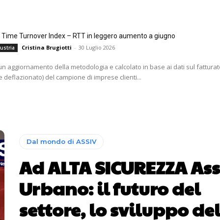
l Time Turnover Index – RTT in leggero aumento a giugno
Cristina Brugiotti
-
30 Luglio 2026
ustria
i un aggiornamento della metodologia e calcolato in base ai dati sul fatturat
 deflazionato) del campione di imprese clienti...
Dal mondo di ASSIV
Ad ALTA SICUREZZA Ass
Urbano: il futuro del
settore, lo sviluppo de