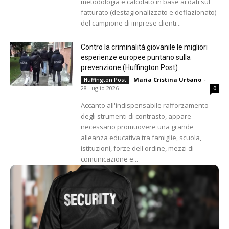
metodologia e calcolato in base ai dati sul
fatturato (destagionalizzato e deflazionato)
del campione di imprese clienti...
Contro la criminalità giovanile le migliori
esperienze europee puntano sulla
prevenzione (Huffington Post)
Maria Cristina Urbano
-
Huffington Post
28 Luglio 2026
0
Accanto all'indispensabile rafforzamento
degli strumenti di contrasto, appare
necessario promuovere una grande
alleanza educativa tra famiglie, scuola,
istituzioni, forze dell'ordine, mezzi di
comunicazione e...