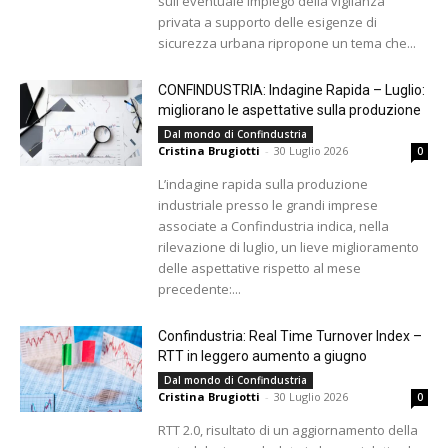
sull'eventuale impiego della vigilanza
privata a supporto delle esigenze di
sicurezza urbana ripropone un tema che...
CONFINDUSTRIA: Indagine Rapida – Luglio:
migliorano le aspettative sulla produzione
Dal mondo di Confindustria
Cristina Brugiotti
-
30 Luglio 2026
0
L’indagine rapida sulla produzione
industriale presso le grandi imprese
associate a Confindustria indica, nella
rilevazione di luglio, un lieve miglioramento
delle aspettative rispetto al mese
precedente:...
Confindustria: Real Time Turnover Index –
RTT in leggero aumento a giugno
Dal mondo di Confindustria
Cristina Brugiotti
-
30 Luglio 2026
0
RTT 2.0, risultato di un aggiornamento della