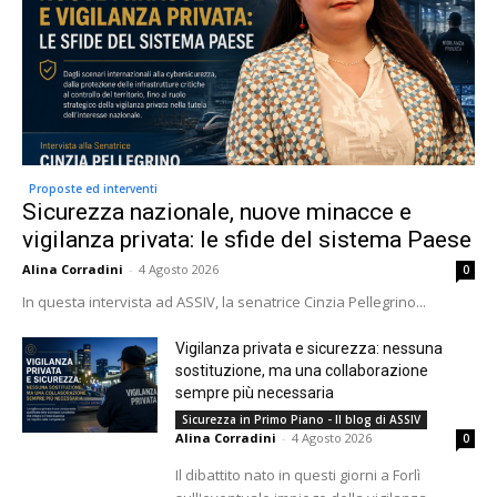
Proposte ed interventi
Sicurezza nazionale, nuove minacce e
vigilanza privata: le sfide del sistema Paese
Alina Corradini
-
4 Agosto 2026
0
In questa intervista ad ASSIV, la senatrice Cinzia Pellegrino...
Vigilanza privata e sicurezza: nessuna
sostituzione, ma una collaborazione
sempre più necessaria
Sicurezza in Primo Piano - Il blog di ASSIV
Alina Corradini
-
4 Agosto 2026
0
Il dibattito nato in questi giorni a Forlì