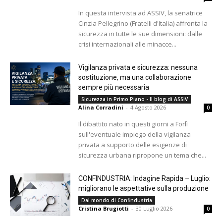
In questa intervista ad ASSIV, la senatrice
Cinzia Pellegrino (Fratelli d'Italia) affronta la
sicurezza in tutte le sue dimensioni: dalle
crisi internazionali alle minacce...
Vigilanza privata e sicurezza: nessuna
sostituzione, ma una collaborazione
sempre più necessaria
Sicurezza in Primo Piano - Il blog di ASSIV
Alina Corradini
-
4 Agosto 2026
0
Il dibattito nato in questi giorni a Forlì
sull'eventuale impiego della vigilanza
privata a supporto delle esigenze di
sicurezza urbana ripropone un tema che...
CONFINDUSTRIA: Indagine Rapida – Luglio:
migliorano le aspettative sulla produzione
Dal mondo di Confindustria
Cristina Brugiotti
-
30 Luglio 2026
0