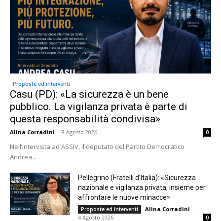
Proposte ed interventi
Casu (PD): «La sicurezza è un bene
pubblico. La vigilanza privata è parte di
questa responsabilità condivisa»
Alina Corradini
-
8 Agosto 2026
0
Nell’intervista ad ASSIV, il deputato del Partito Democratico
Andrea...
Pellegrino (Fratelli d’Italia): «Sicurezza
nazionale e vigilanza privata, insieme per
affrontare le nuove minacce»
Alina Corradini
-
Proposte ed interventi
4 Agosto 2026
0