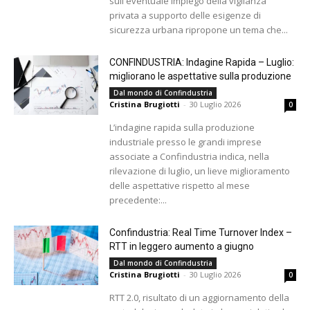
sull'eventuale impiego della vigilanza
privata a supporto delle esigenze di
sicurezza urbana ripropone un tema che...
CONFINDUSTRIA: Indagine Rapida – Luglio:
migliorano le aspettative sulla produzione
Dal mondo di Confindustria
Cristina Brugiotti
-
30 Luglio 2026
0
L’indagine rapida sulla produzione
industriale presso le grandi imprese
associate a Confindustria indica, nella
rilevazione di luglio, un lieve miglioramento
delle aspettative rispetto al mese
precedente:...
Confindustria: Real Time Turnover Index –
RTT in leggero aumento a giugno
Dal mondo di Confindustria
Cristina Brugiotti
-
30 Luglio 2026
0
RTT 2.0, risultato di un aggiornamento della