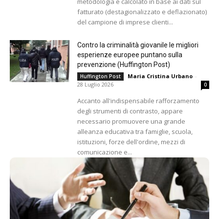
metodologia e calcolato in base ai dati sul
fatturato (destagionalizzato e deflazionato)
del campione di imprese clienti...
Contro la criminalità giovanile le migliori
esperienze europee puntano sulla
prevenzione (Huffington Post)
Maria Cristina Urbano
-
Huffington Post
28 Luglio 2026
0
Accanto all'indispensabile rafforzamento
degli strumenti di contrasto, appare
necessario promuovere una grande
alleanza educativa tra famiglie, scuola,
istituzioni, forze dell'ordine, mezzi di
comunicazione e...