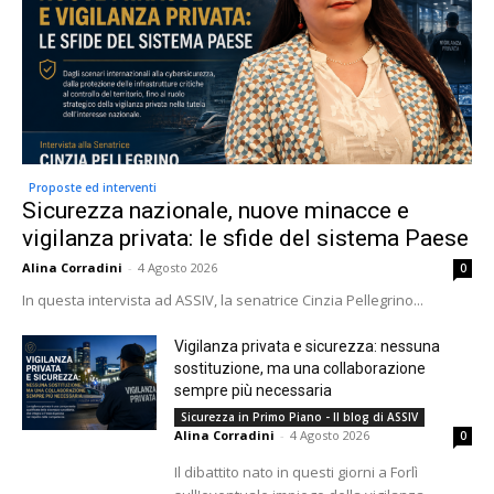
Proposte ed interventi
Sicurezza nazionale, nuove minacce e
vigilanza privata: le sfide del sistema Paese
Alina Corradini
-
4 Agosto 2026
0
In questa intervista ad ASSIV, la senatrice Cinzia Pellegrino...
Vigilanza privata e sicurezza: nessuna
sostituzione, ma una collaborazione
sempre più necessaria
Sicurezza in Primo Piano - Il blog di ASSIV
Alina Corradini
-
4 Agosto 2026
0
Il dibattito nato in questi giorni a Forlì