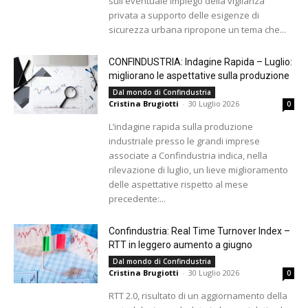
sull'eventuale impiego della vigilanza
privata a supporto delle esigenze di
sicurezza urbana ripropone un tema che...
CONFINDUSTRIA: Indagine Rapida – Luglio:
migliorano le aspettative sulla produzione
Dal mondo di Confindustria
Cristina Brugiotti
-
30 Luglio 2026
0
L’indagine rapida sulla produzione
industriale presso le grandi imprese
associate a Confindustria indica, nella
rilevazione di luglio, un lieve miglioramento
delle aspettative rispetto al mese
precedente:...
Confindustria: Real Time Turnover Index –
RTT in leggero aumento a giugno
Dal mondo di Confindustria
Cristina Brugiotti
-
30 Luglio 2026
0
RTT 2.0, risultato di un aggiornamento della