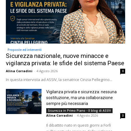
Proposte ed interventi
Sicurezza nazionale, nuove minacce e
vigilanza privata: le sfide del sistema Paese
Alina Corradini
-
4 Agosto 2026
0
In questa intervista ad ASSIV, la senatrice Cinzia Pellegrino...
Vigilanza privata e sicurezza: nessuna
sostituzione, ma una collaborazione
sempre più necessaria
Sicurezza in Primo Piano - Il blog di ASSIV
Alina Corradini
-
4 Agosto 2026
0
Il dibattito nato in questi giorni a Forlì