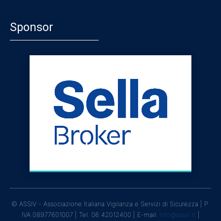
Sponsor
© ASSIV - Associazione Italiana Vigilanza e Servizi di Sicurezza | P.
IVA 08977601007 | Tel. 06 42012400 | E-mail:
info@assiv.it
|