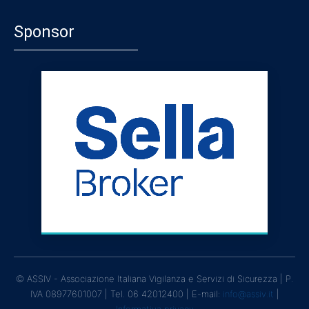
Sponsor
© ASSIV - Associazione Italiana Vigilanza e Servizi di Sicurezza | P.
IVA 08977601007 | Tel. 06 42012400 | E-mail:
info@assiv.it
|