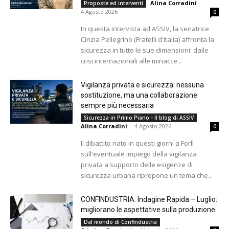
Alina Corradini
-
Proposte ed interventi
4 Agosto 2026
0
In questa intervista ad ASSIV, la senatrice
Cinzia Pellegrino (Fratelli d'Italia) affronta la
sicurezza in tutte le sue dimensioni: dalle
crisi internazionali alle minacce...
Vigilanza privata e sicurezza: nessuna
sostituzione, ma una collaborazione
sempre più necessaria
Sicurezza in Primo Piano - Il blog di ASSIV
Alina Corradini
-
4 Agosto 2026
0
Il dibattito nato in questi giorni a Forlì
sull'eventuale impiego della vigilanza
privata a supporto delle esigenze di
sicurezza urbana ripropone un tema che...
CONFINDUSTRIA: Indagine Rapida – Luglio:
migliorano le aspettative sulla produzione
Dal mondo di Confindustria