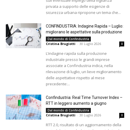
sull'eventuale impiego della vigilanza
privata a supporto delle esigenze di
sicurezza urbana ripropone un tema che...
CONFINDUSTRIA: Indagine Rapida – Luglio:
migliorano le aspettative sulla produzione
Dal mondo di Confindustria
Cristina Brugiotti
-
30 Luglio 2026
0
L’indagine rapida sulla produzione
industriale presso le grandi imprese
associate a Confindustria indica, nella
rilevazione di luglio, un lieve miglioramento
delle aspettative rispetto al mese
precedente:...
Confindustria: Real Time Turnover Index –
RTT in leggero aumento a giugno
Dal mondo di Confindustria
Cristina Brugiotti
-
30 Luglio 2026
0
RTT 2.0, risultato di un aggiornamento della