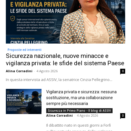
Proposte ed interventi
Sicurezza nazionale, nuove minacce e
vigilanza privata: le sfide del sistema Paese
Alina Corradini
-
4 Agosto 2026
0
In questa intervista ad ASSIV, la senatrice Cinzia Pellegrino...
Vigilanza privata e sicurezza: nessuna
sostituzione, ma una collaborazione
sempre più necessaria
Sicurezza in Primo Piano - Il blog di ASSIV
Alina Corradini
-
4 Agosto 2026
0
Il dibattito nato in questi giorni a Forlì