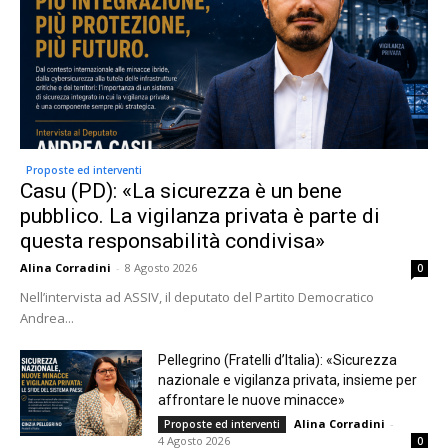
Proposte ed interventi
Casu (PD): «La sicurezza è un bene
pubblico. La vigilanza privata è parte di
questa responsabilità condivisa»
Alina Corradini
-
8 Agosto 2026
0
Nell’intervista ad ASSIV, il deputato del Partito Democratico
Andrea...
Pellegrino (Fratelli d’Italia): «Sicurezza
nazionale e vigilanza privata, insieme per
affrontare le nuove minacce»
Alina Corradini
-
Proposte ed interventi
4 Agosto 2026
0