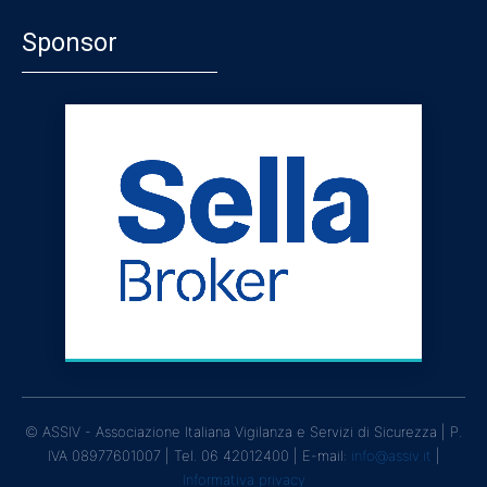
Sponsor
© ASSIV - Associazione Italiana Vigilanza e Servizi di Sicurezza | P.
IVA 08977601007 | Tel. 06 42012400 | E-mail:
info@assiv.it
|
Informativa privacy