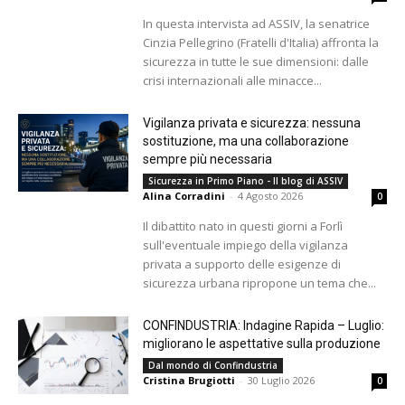
In questa intervista ad ASSIV, la senatrice
Cinzia Pellegrino (Fratelli d'Italia) affronta la
sicurezza in tutte le sue dimensioni: dalle
crisi internazionali alle minacce...
Vigilanza privata e sicurezza: nessuna
sostituzione, ma una collaborazione
sempre più necessaria
Sicurezza in Primo Piano - Il blog di ASSIV
Alina Corradini
-
4 Agosto 2026
0
Il dibattito nato in questi giorni a Forlì
sull'eventuale impiego della vigilanza
privata a supporto delle esigenze di
sicurezza urbana ripropone un tema che...
CONFINDUSTRIA: Indagine Rapida – Luglio:
migliorano le aspettative sulla produzione
Dal mondo di Confindustria
Cristina Brugiotti
-
30 Luglio 2026
0