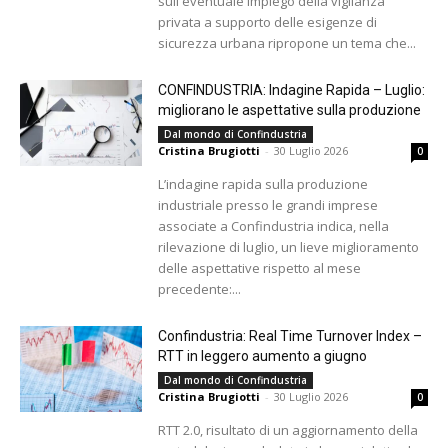
sull'eventuale impiego della vigilanza
privata a supporto delle esigenze di
sicurezza urbana ripropone un tema che...
CONFINDUSTRIA: Indagine Rapida – Luglio:
migliorano le aspettative sulla produzione
Dal mondo di Confindustria
Cristina Brugiotti
-
30 Luglio 2026
0
L’indagine rapida sulla produzione
industriale presso le grandi imprese
associate a Confindustria indica, nella
rilevazione di luglio, un lieve miglioramento
delle aspettative rispetto al mese
precedente:...
Confindustria: Real Time Turnover Index –
RTT in leggero aumento a giugno
Dal mondo di Confindustria
Cristina Brugiotti
-
30 Luglio 2026
0
RTT 2.0, risultato di un aggiornamento della