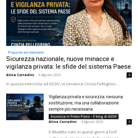
Proposte ed interventi
Sicurezza nazionale, nuove minacce e
vigilanza privata: le sfide del sistema Paese
Alina Corradini
-
4 Agosto 2026
0
In questa intervista ad ASSIV, la senatrice Cinzia Pellegrino...
Vigilanza privata e sicurezza: nessuna
sostituzione, ma una collaborazione
sempre più necessaria
Sicurezza in Primo Piano - Il blog di ASSIV
Alina Corradini
-
4 Agosto 2026
0
Il dibattito nato in questi giorni a Forlì