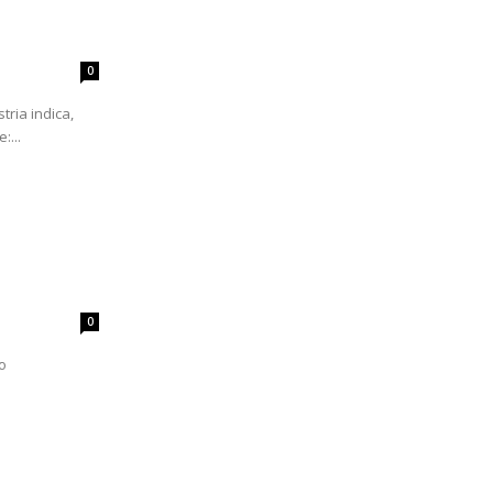
0
tria indica,
:...
0
o