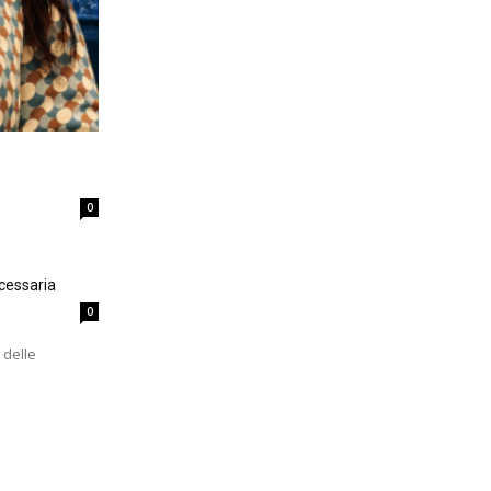
0
cessaria
0
 delle