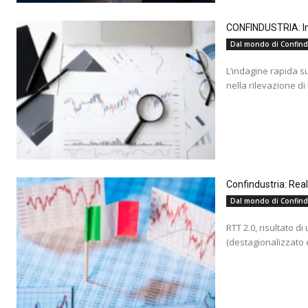
CONFINDUSTRIA: Ind
Dal mondo di Confind
L’indagine rapida s
nella rilevazione di
Confindustria: Rea
Dal mondo di Confind
RTT 2.0, risultato d
(destagionalizzato e