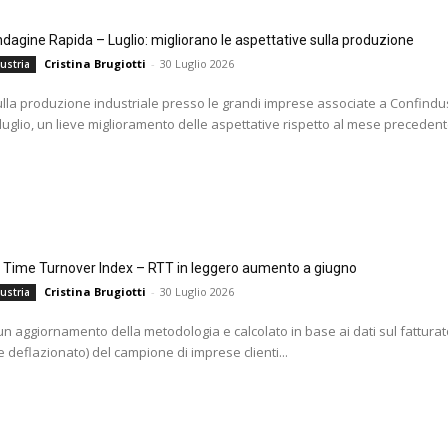
agine Rapida – Luglio: migliorano le aspettative sulla produzione
Cristina Brugiotti
-
30 Luglio 2026
ustria
ulla produzione industriale presso le grandi imprese associate a Confindus
 luglio, un lieve miglioramento delle aspettative rispetto al mese precedente
l Time Turnover Index – RTT in leggero aumento a giugno
Cristina Brugiotti
-
30 Luglio 2026
ustria
i un aggiornamento della metodologia e calcolato in base ai dati sul fatturat
 deflazionato) del campione di imprese clienti...