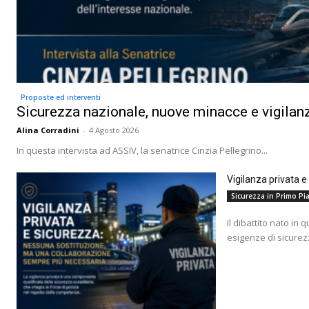
Proposte ed interventi
Sicurezza nazionale, nuove minacce e vigilanz
Alina Corradini
-
4 Agosto 2026
In questa intervista ad ASSIV, la senatrice Cinzia Pellegrino...
Vigilanza privata 
Sicurezza in Primo Pia
Il dibattito nato in 
esigenze di sicurez