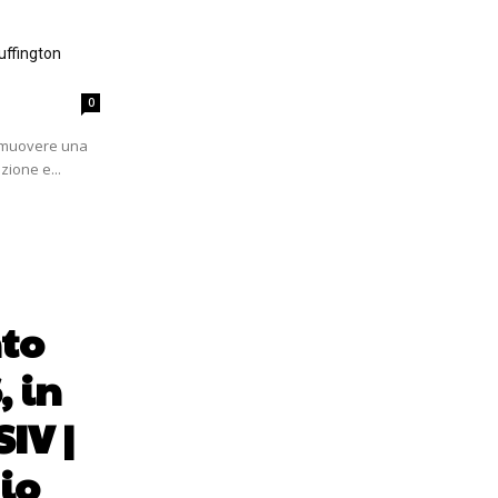
uffington
0
romuovere una
zione e...
to
, in
IV |
io