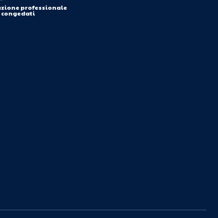
azione professionale
i congedati