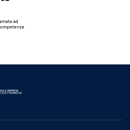
iamata ad
 competenze