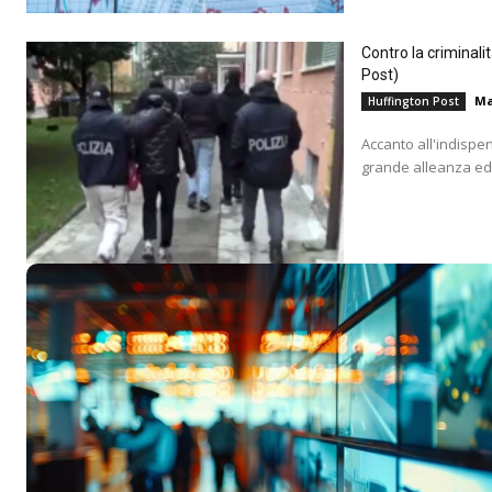
Contro la criminali
Post)
Ma
Huffington Post
Accanto all'indispe
grande alleanza educ