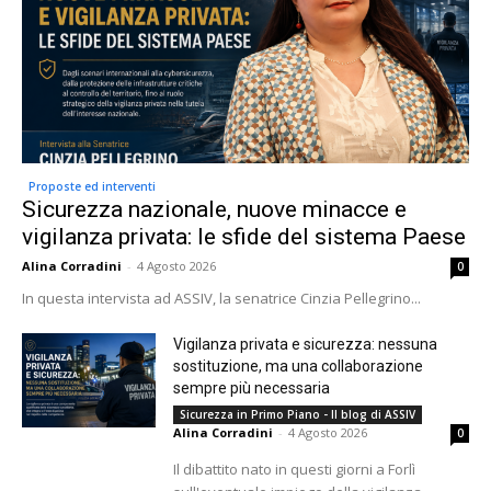
Proposte ed interventi
Sicurezza nazionale, nuove minacce e
vigilanza privata: le sfide del sistema Paese
Alina Corradini
-
4 Agosto 2026
0
In questa intervista ad ASSIV, la senatrice Cinzia Pellegrino...
Vigilanza privata e sicurezza: nessuna
sostituzione, ma una collaborazione
sempre più necessaria
Sicurezza in Primo Piano - Il blog di ASSIV
Alina Corradini
-
4 Agosto 2026
0
Il dibattito nato in questi giorni a Forlì