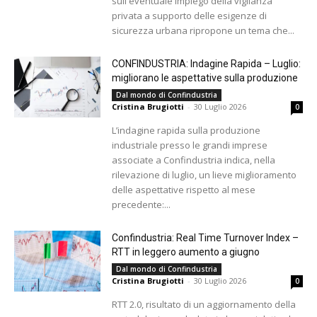
sull'eventuale impiego della vigilanza
privata a supporto delle esigenze di
sicurezza urbana ripropone un tema che...
CONFINDUSTRIA: Indagine Rapida – Luglio:
migliorano le aspettative sulla produzione
Dal mondo di Confindustria
Cristina Brugiotti
-
30 Luglio 2026
0
L’indagine rapida sulla produzione
industriale presso le grandi imprese
associate a Confindustria indica, nella
rilevazione di luglio, un lieve miglioramento
delle aspettative rispetto al mese
precedente:...
Confindustria: Real Time Turnover Index –
RTT in leggero aumento a giugno
Dal mondo di Confindustria
Cristina Brugiotti
-
30 Luglio 2026
0
RTT 2.0, risultato di un aggiornamento della