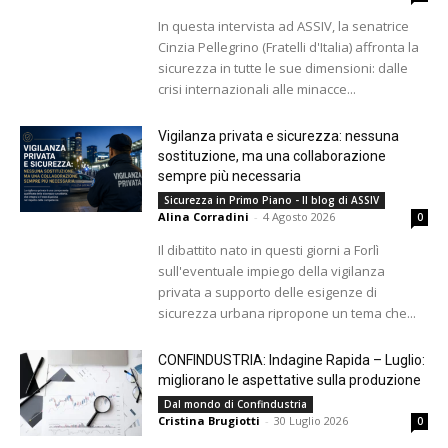
In questa intervista ad ASSIV, la senatrice
Cinzia Pellegrino (Fratelli d'Italia) affronta la
sicurezza in tutte le sue dimensioni: dalle
crisi internazionali alle minacce...
Vigilanza privata e sicurezza: nessuna
sostituzione, ma una collaborazione
sempre più necessaria
Sicurezza in Primo Piano - Il blog di ASSIV
Alina Corradini
-
4 Agosto 2026
0
Il dibattito nato in questi giorni a Forlì
sull'eventuale impiego della vigilanza
privata a supporto delle esigenze di
sicurezza urbana ripropone un tema che...
CONFINDUSTRIA: Indagine Rapida – Luglio:
migliorano le aspettative sulla produzione
Dal mondo di Confindustria
Cristina Brugiotti
-
30 Luglio 2026
0