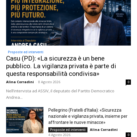
Proposte ed interventi
Casu (PD): «La sicurezza è un bene
pubblico. La vigilanza privata è parte di
questa responsabilità condivisa»
Alina Corradini
-
8 Agosto 2026
0
Nell’intervista ad ASSIV, il deputato del Partito Democratico
Andrea...
Pellegrino (Fratelli d’Italia): «Sicurezza
nazionale e vigilanza privata, insieme per
affrontare le nuove minacce»
Alina Corradini
-
Proposte ed interventi
4 Agosto 2026
0