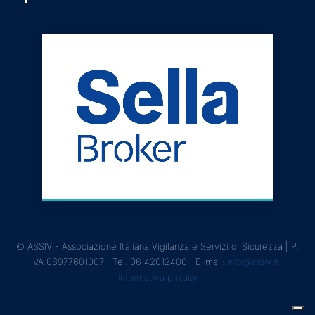
© ASSIV - Associazione Italiana Vigilanza e Servizi di Sicurezza | P.
IVA 08977601007 | Tel. 06 42012400 | E-mail:
info@assiv.it
|
Informativa privacy