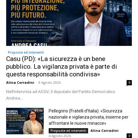
Proposte ed interventi
Casu (PD): «La sicurezza è un bene
pubblico. La vigilanza privata è parte di
questa responsabilità condivisa»
Alina Corradini
-
8 Agosto 2026
0
Nell’intervista ad ASSIV, il deputato del Partito Democratico
Andrea...
Pellegrino (Fratelli d’Italia): «Sicurezza
nazionale e vigilanza privata, insieme per
affrontare le nuove minacce»
Alina Corradini
-
Proposte ed interventi
4 Agosto 2026
0