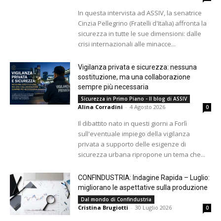
In questa intervista ad ASSIV, la senatrice
Cinzia Pellegrino (Fratelli d'Italia) affronta la
sicurezza in tutte le sue dimensioni: dalle
crisi internazionali alle minacce...
Vigilanza privata e sicurezza: nessuna
sostituzione, ma una collaborazione
sempre più necessaria
Sicurezza in Primo Piano - Il blog di ASSIV
Alina Corradini
-
4 Agosto 2026
0
Il dibattito nato in questi giorni a Forlì
sull'eventuale impiego della vigilanza
privata a supporto delle esigenze di
sicurezza urbana ripropone un tema che...
CONFINDUSTRIA: Indagine Rapida – Luglio:
migliorano le aspettative sulla produzione
Dal mondo di Confindustria
Cristina Brugiotti
-
30 Luglio 2026
0