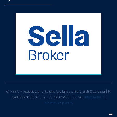
© ASSIV - Associazione Italiana Vigilanza e Servizi di Sicurezza | P.
IVA 08977601007 | Tel. 06 42012400 | E-mail:
info@assiv.it
|
Informativa privacy