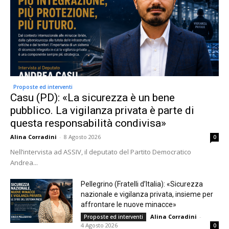
Proposte ed interventi
Casu (PD): «La sicurezza è un bene
pubblico. La vigilanza privata è parte di
questa responsabilità condivisa»
Alina Corradini
-
8 Agosto 2026
0
Nell’intervista ad ASSIV, il deputato del Partito Democratico
Andrea...
Pellegrino (Fratelli d’Italia): «Sicurezza
nazionale e vigilanza privata, insieme per
affrontare le nuove minacce»
Alina Corradini
-
Proposte ed interventi
4 Agosto 2026
0