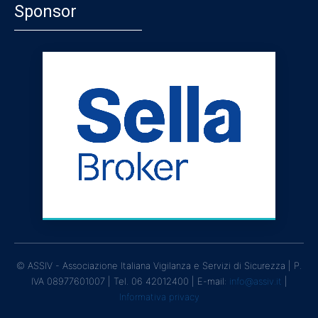
Sponsor
© ASSIV - Associazione Italiana Vigilanza e Servizi di Sicurezza | P.
IVA 08977601007 | Tel. 06 42012400 | E-mail:
info@assiv.it
|
Informativa privacy