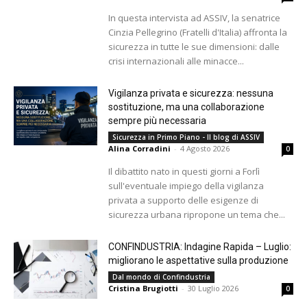
In questa intervista ad ASSIV, la senatrice
Cinzia Pellegrino (Fratelli d'Italia) affronta la
sicurezza in tutte le sue dimensioni: dalle
crisi internazionali alle minacce...
Vigilanza privata e sicurezza: nessuna
sostituzione, ma una collaborazione
sempre più necessaria
Sicurezza in Primo Piano - Il blog di ASSIV
Alina Corradini
-
4 Agosto 2026
0
Il dibattito nato in questi giorni a Forlì
sull'eventuale impiego della vigilanza
privata a supporto delle esigenze di
sicurezza urbana ripropone un tema che...
CONFINDUSTRIA: Indagine Rapida – Luglio:
migliorano le aspettative sulla produzione
Dal mondo di Confindustria
Cristina Brugiotti
-
30 Luglio 2026
0