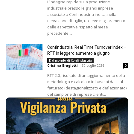
L’indagine rapida sulla produzione
industriale presso le grandi imprese
associate a Confindustria indica, nella
rilevazione di luglio, un lieve miglioramento
delle aspettative rispetto al mese
precedente:...
Confindustria: Real Time Turnover Index –
RTT in leggero aumento a giugno
Dal mondo di Confindustria
Cristina Brugiotti
-
30 Luglio 2026
0
RTT 2.0, risultato di un aggiornamento della
metodologia e calcolato in base ai dati sul
fatturato (destagionalizzato e deflazionato)
del campione di imprese clienti...