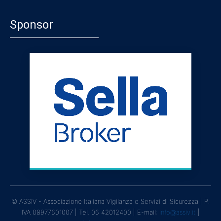
Sponsor
© ASSIV - Associazione Italiana Vigilanza e Servizi di Sicurezza | P.
IVA 08977601007 | Tel. 06 42012400 | E-mail:
info@assiv.it
|