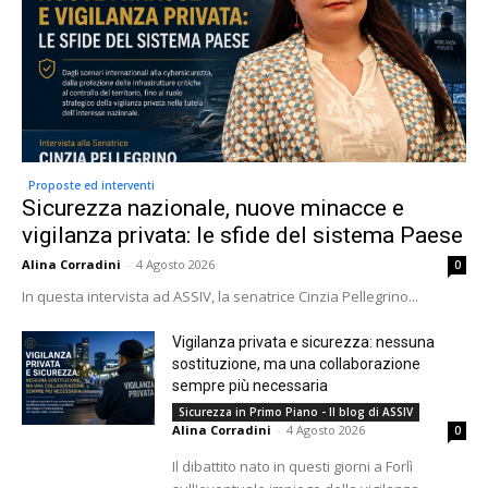
Proposte ed interventi
Sicurezza nazionale, nuove minacce e
vigilanza privata: le sfide del sistema Paese
Alina Corradini
-
4 Agosto 2026
0
In questa intervista ad ASSIV, la senatrice Cinzia Pellegrino...
Vigilanza privata e sicurezza: nessuna
sostituzione, ma una collaborazione
sempre più necessaria
Sicurezza in Primo Piano - Il blog di ASSIV
Alina Corradini
-
4 Agosto 2026
0
Il dibattito nato in questi giorni a Forlì