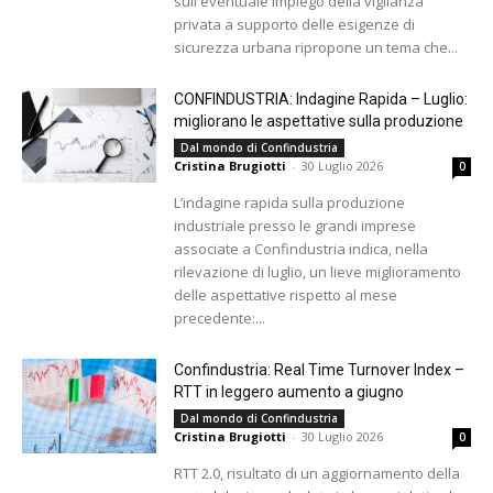
sull'eventuale impiego della vigilanza
privata a supporto delle esigenze di
sicurezza urbana ripropone un tema che...
CONFINDUSTRIA: Indagine Rapida – Luglio:
migliorano le aspettative sulla produzione
Dal mondo di Confindustria
Cristina Brugiotti
-
30 Luglio 2026
0
L’indagine rapida sulla produzione
industriale presso le grandi imprese
associate a Confindustria indica, nella
rilevazione di luglio, un lieve miglioramento
delle aspettative rispetto al mese
precedente:...
Confindustria: Real Time Turnover Index –
RTT in leggero aumento a giugno
Dal mondo di Confindustria
Cristina Brugiotti
-
30 Luglio 2026
0
RTT 2.0, risultato di un aggiornamento della