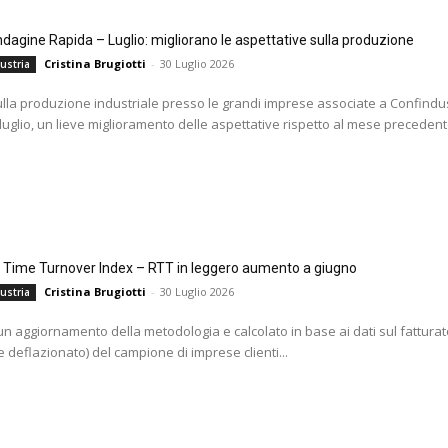
agine Rapida – Luglio: migliorano le aspettative sulla produzione
Cristina Brugiotti
-
30 Luglio 2026
ustria
ulla produzione industriale presso le grandi imprese associate a Confindus
 luglio, un lieve miglioramento delle aspettative rispetto al mese precedente
l Time Turnover Index – RTT in leggero aumento a giugno
Cristina Brugiotti
-
30 Luglio 2026
ustria
i un aggiornamento della metodologia e calcolato in base ai dati sul fatturat
 deflazionato) del campione di imprese clienti...