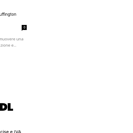
uffington
0
romuovere una
zione e...
 DL