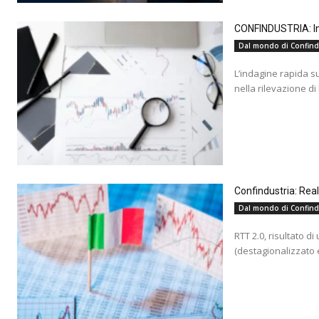
CONFINDUSTRIA: Ind
Dal mondo di Confind
L’indagine rapida s
nella rilevazione di
Confindustria: Rea
Dal mondo di Confind
RTT 2.0, risultato d
(destagionalizzato e