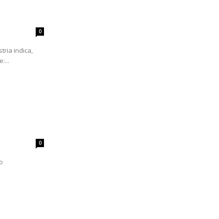
0
tria indica,
:...
0
o