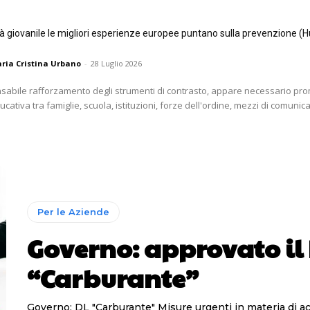
tà giovanile le migliori esperienze europee puntano sulla prevenzione (H
ria Cristina Urbano
-
28 Luglio 2026
nsabile rafforzamento degli strumenti di contrasto, appare necessario p
ativa tra famiglie, scuola, istituzioni, forze dell'ordine, mezzi di comunica
Per le Aziende
Governo: approvato il
“Carburante”
Governo: DL "Carburante" Misure urgenti in materia di accise e IVA