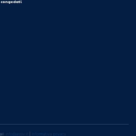
i congedati
ail:
info@assiv.it
|
Informativa privacy