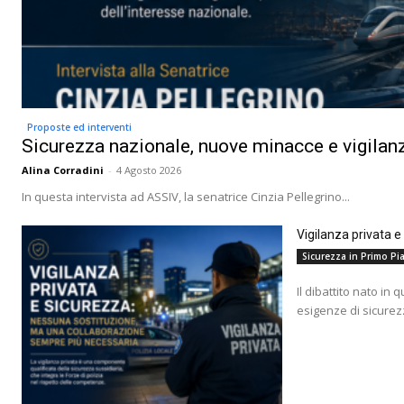
Proposte ed interventi
Sicurezza nazionale, nuove minacce e vigilanz
Alina Corradini
-
4 Agosto 2026
In questa intervista ad ASSIV, la senatrice Cinzia Pellegrino...
Vigilanza privata 
Sicurezza in Primo Pia
Il dibattito nato in 
esigenze di sicurez