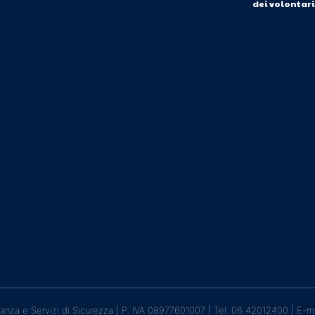
dei volontar
lanza e Servizi di Sicurezza | P. IVA 08977601007 | Tel. 06 42012400 | E-m