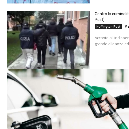
Contro la criminali
Post)
Ma
Huffington Post
Accanto all'indispe
grande alleanza educ