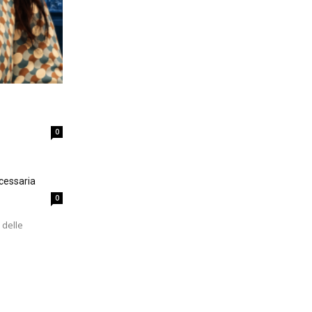
0
cessaria
0
 delle