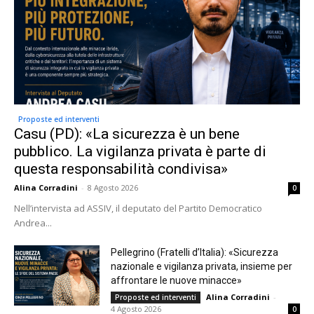
Proposte ed interventi
Casu (PD): «La sicurezza è un bene
pubblico. La vigilanza privata è parte di
questa responsabilità condivisa»
Alina Corradini
-
8 Agosto 2026
0
Nell’intervista ad ASSIV, il deputato del Partito Democratico
Andrea...
Pellegrino (Fratelli d’Italia): «Sicurezza
nazionale e vigilanza privata, insieme per
affrontare le nuove minacce»
Alina Corradini
-
Proposte ed interventi
4 Agosto 2026
0