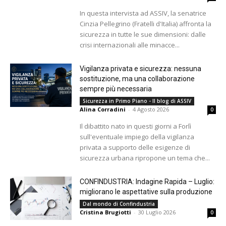
In questa intervista ad ASSIV, la senatrice
Cinzia Pellegrino (Fratelli d'Italia) affronta la
sicurezza in tutte le sue dimensioni: dalle
crisi internazionali alle minacce...
Vigilanza privata e sicurezza: nessuna
sostituzione, ma una collaborazione
sempre più necessaria
Sicurezza in Primo Piano - Il blog di ASSIV
Alina Corradini
-
4 Agosto 2026
0
Il dibattito nato in questi giorni a Forlì
sull'eventuale impiego della vigilanza
privata a supporto delle esigenze di
sicurezza urbana ripropone un tema che...
CONFINDUSTRIA: Indagine Rapida – Luglio:
migliorano le aspettative sulla produzione
Dal mondo di Confindustria
Cristina Brugiotti
-
30 Luglio 2026
0