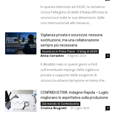
In questa intervista ad ASSIV, la senatrice
Cinzia Pellegrino (Fratelli d'Italia) affronta la
sicurezza in tutte le sue dimensioni: dalle
crisi internazionali alle minacce...
Vigilanza privata e sicurezza: nessuna
sostituzione, ma una collaborazione
sempre più necessaria
Sicurezza in Primo Piano - Il blog di ASSIV
Alina Corradini
-
4 Agosto 2026
0
Il dibattito nato in questi giorni a Forlì
sull'eventuale impiego della vigilanza
privata a supporto delle esigenze di
sicurezza urbana ripropone un tema che...
CONFINDUSTRIA: Indagine Rapida – Luglio:
migliorano le aspettative sulla produzione
Dal mondo di Confindustria
Cristina Brugiotti
-
30 Luglio 2026
0