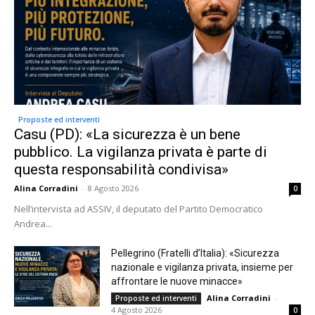
Proposte ed interventi
Casu (PD): «La sicurezza è un bene
pubblico. La vigilanza privata è parte di
questa responsabilità condivisa»
Alina Corradini
-
8 Agosto 2026
0
Nell’intervista ad ASSIV, il deputato del Partito Democratico
Andrea...
Pellegrino (Fratelli d’Italia): «Sicurezza
nazionale e vigilanza privata, insieme per
affrontare le nuove minacce»
Alina Corradini
-
Proposte ed interventi
4 Agosto 2026
0