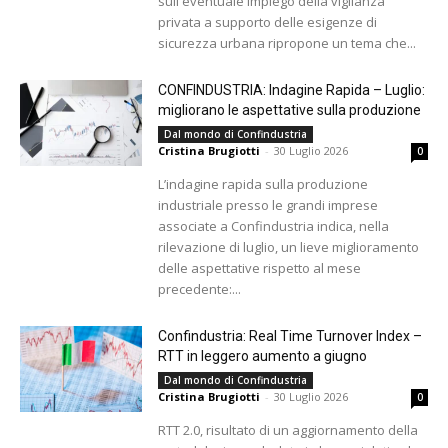
sull'eventuale impiego della vigilanza
privata a supporto delle esigenze di
sicurezza urbana ripropone un tema che...
CONFINDUSTRIA: Indagine Rapida – Luglio:
migliorano le aspettative sulla produzione
Dal mondo di Confindustria
Cristina Brugiotti
-
30 Luglio 2026
0
L’indagine rapida sulla produzione
industriale presso le grandi imprese
associate a Confindustria indica, nella
rilevazione di luglio, un lieve miglioramento
delle aspettative rispetto al mese
precedente:...
Confindustria: Real Time Turnover Index –
RTT in leggero aumento a giugno
Dal mondo di Confindustria
Cristina Brugiotti
-
30 Luglio 2026
0
RTT 2.0, risultato di un aggiornamento della