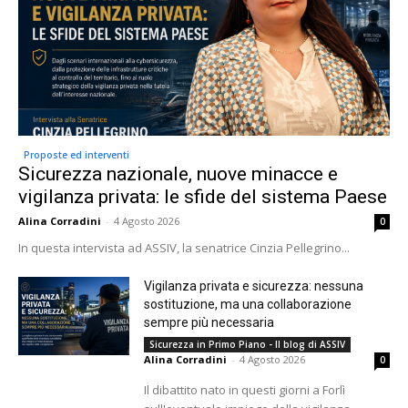
Proposte ed interventi
Sicurezza nazionale, nuove minacce e
vigilanza privata: le sfide del sistema Paese
Alina Corradini
-
4 Agosto 2026
0
In questa intervista ad ASSIV, la senatrice Cinzia Pellegrino...
Vigilanza privata e sicurezza: nessuna
sostituzione, ma una collaborazione
sempre più necessaria
Sicurezza in Primo Piano - Il blog di ASSIV
Alina Corradini
-
4 Agosto 2026
0
Il dibattito nato in questi giorni a Forlì