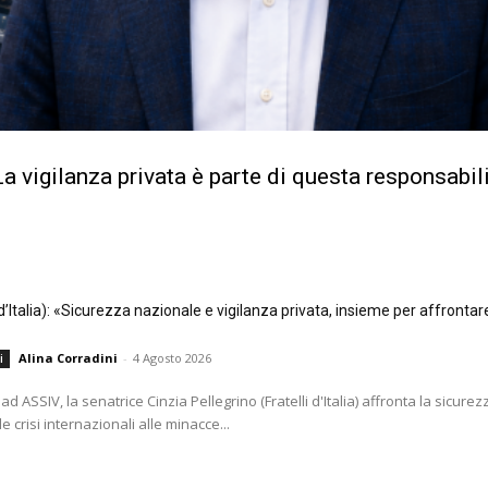
a vigilanza privata è parte di questa responsabil
i d’Italia): «Sicurezza nazionale e vigilanza privata, insieme per affrontar
Alina Corradini
-
4 Agosto 2026
i
ad ASSIV, la senatrice Cinzia Pellegrino (Fratelli d'Italia) affronta la sicurezz
e crisi internazionali alle minacce...