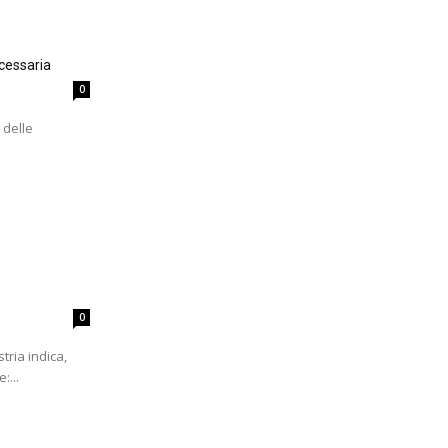
cessaria
0
 delle
0
tria indica,
:...