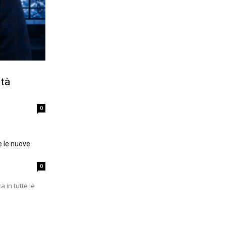
ità
0
e le nuove
0
a in tutte le