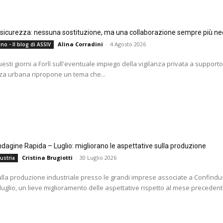
e sicurezza: nessuna sostituzione, ma una collaborazione sempre più ne
Alina Corradini
-
4 Agosto 2026
no - Il blog di ASSIV
questi giorni a Forlì sull'eventuale impiego della vigilanza privata a supporto
za urbana ripropone un tema che...
agine Rapida – Luglio: migliorano le aspettative sulla produzione
Cristina Brugiotti
-
30 Luglio 2026
ustria
ulla produzione industriale presso le grandi imprese associate a Confindus
 luglio, un lieve miglioramento delle aspettative rispetto al mese precedente