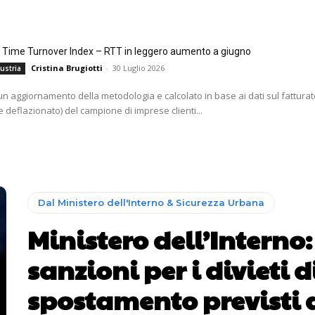
l Time Turnover Index – RTT in leggero aumento a giugno
Cristina Brugiotti
-
30 Luglio 2026
ustria
i un aggiornamento della metodologia e calcolato in base ai dati sul fatturat
 deflazionato) del campione di imprese clienti...
Dal Ministero dell'Interno & Sicurezza Urbana
Ministero dell’Interno:
sanzioni per i divieti d
spostamento previsti 