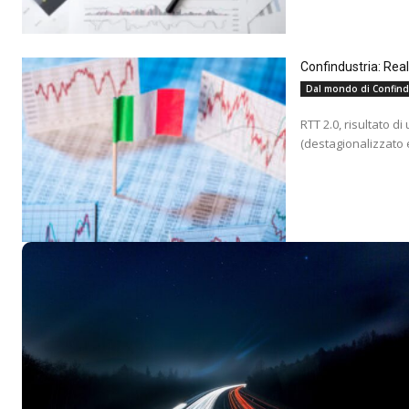
Confindustria: Rea
Dal mondo di Confind
RTT 2.0, risultato d
(destagionalizzato e