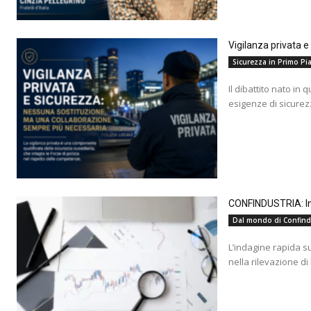
Vigilanza privata 
Sicurezza in Primo Pia
Il dibattito nato in 
esigenze di sicurez
CONFINDUSTRIA: Ind
Dal mondo di Confind
L’indagine rapida s
nella rilevazione di