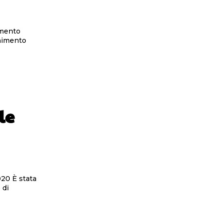
amento
le
tata
 di