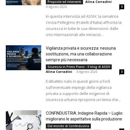
Alina Corradini
-
Proposte ed interventi
4 Agosto 2026
0
In questa intervista ad ASSIV, la senatrice
Cinzia Pellegrino (Fratelli d'Italia) affronta la
sicurezza in tutte le sue dimensioni: dalle
crisi internazionali alle minacce...
Vigilanza privata e sicurezza: nessuna
sostituzione, ma una collaborazione
sempre più necessaria
Sicurezza in Primo Piano - Il blog di ASSIV
Alina Corradini
-
4 Agosto 2026
0
Il dibattito nato in questi giorni a Forlì
sull'eventuale impiego della vigilanza
privata a supporto delle esigenze di
sicurezza urbana ripropone un tema che...
CONFINDUSTRIA: Indagine Rapida – Luglio:
migliorano le aspettative sulla produzione
Dal mondo di Confindustria