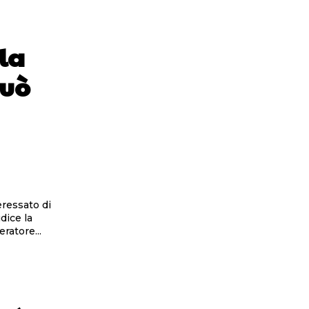
 la
può
eressato di
dice la
 all’operatore...