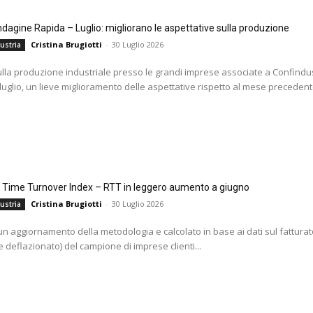
agine Rapida – Luglio: migliorano le aspettative sulla produzione
Cristina Brugiotti
-
30 Luglio 2026
ustria
ulla produzione industriale presso le grandi imprese associate a Confindus
 luglio, un lieve miglioramento delle aspettative rispetto al mese precedente
l Time Turnover Index – RTT in leggero aumento a giugno
Cristina Brugiotti
-
30 Luglio 2026
ustria
i un aggiornamento della metodologia e calcolato in base ai dati sul fatturat
 deflazionato) del campione di imprese clienti...