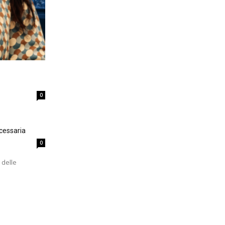
0
cessaria
0
 delle