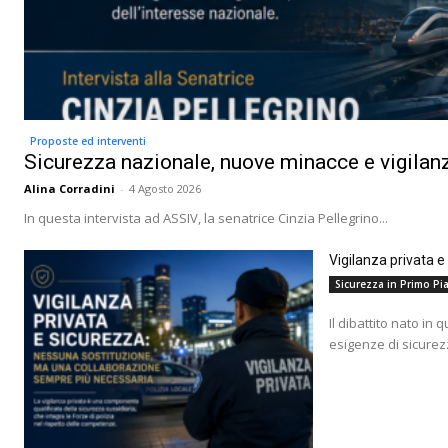
Proposte ed interventi
Sicurezza nazionale, nuove minacce e vigilanz
Alina Corradini
-
4 Agosto 2026
In questa intervista ad ASSIV, la senatrice Cinzia Pellegrino...
Vigilanza privata 
Sicurezza in Primo Pia
Il dibattito nato in 
esigenze di sicurez