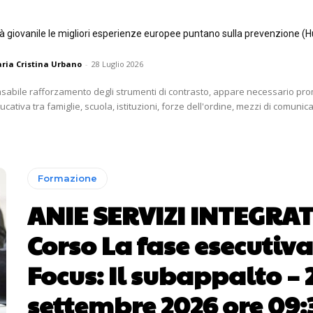
tà giovanile le migliori esperienze europee puntano sulla prevenzione (H
ria Cristina Urbano
-
28 Luglio 2026
nsabile rafforzamento degli strumenti di contrasto, appare necessario p
ativa tra famiglie, scuola, istituzioni, forze dell'ordine, mezzi di comunica
Formazione
ANIE SERVIZI INTEGRAT
Corso La fase esecutiva
Focus: Il subappalto – 
settembre 2026 ore 09: