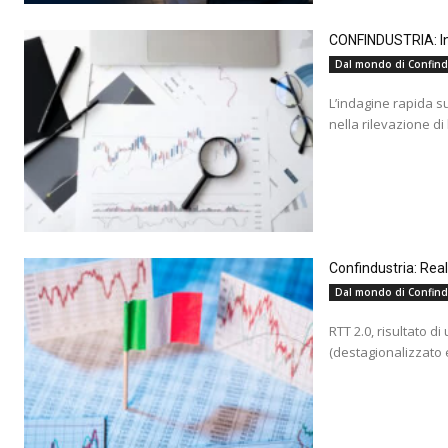
CONFINDUSTRIA: Ind
Dal mondo di Confind
L’indagine rapida s
nella rilevazione di
Confindustria: Rea
Dal mondo di Confind
RTT 2.0, risultato d
(destagionalizzato e