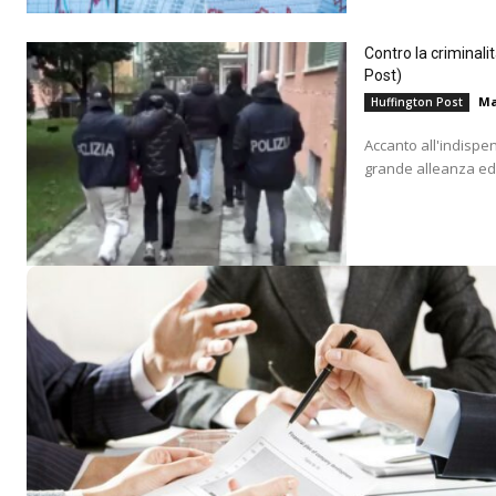
Contro la criminali
Post)
Ma
Huffington Post
Accanto all'indispe
grande alleanza educ