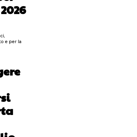
 2026
ci,
o e per la
gere
si
rta
lio