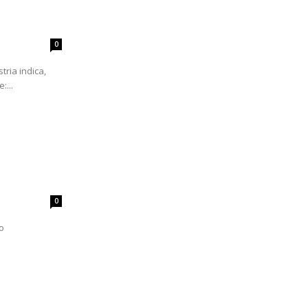
0
tria indica,
:...
0
o