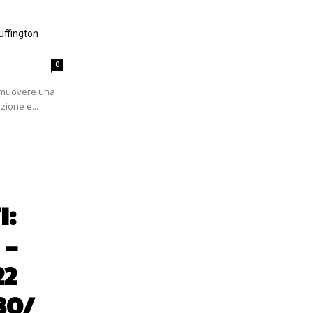
uffington
0
romuovere una
zione e...
I:
 –
22
30/