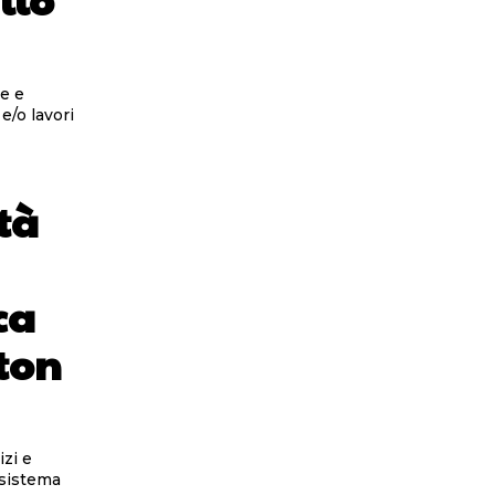
re e
e/o lavori
tà
ca
gton
izi e
 sistema