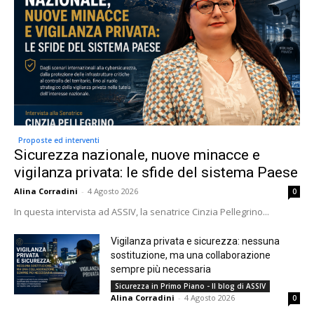
Proposte ed interventi
Sicurezza nazionale, nuove minacce e
vigilanza privata: le sfide del sistema Paese
Alina Corradini
-
4 Agosto 2026
0
In questa intervista ad ASSIV, la senatrice Cinzia Pellegrino...
Vigilanza privata e sicurezza: nessuna
sostituzione, ma una collaborazione
sempre più necessaria
Sicurezza in Primo Piano - Il blog di ASSIV
Alina Corradini
-
4 Agosto 2026
0