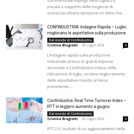
sull'eventuale impiego della vigilanza
privata a supporto delle esigenze di
sicurezza urbana ripropone un tema che...
CONFINDUSTRIA: Indagine Rapida – Luglio:
migliorano le aspettative sulla produzione
Dal mondo di Confindustria
Cristina Brugiotti
-
30 Luglio 2026
0
L’indagine rapida sulla produzione
industriale presso le grandi imprese
associate a Confindustria indica, nella
rilevazione di luglio, un lieve miglioramento
delle aspettative rispetto al mese
precedente:...
Confindustria: Real Time Turnover Index –
RTT in leggero aumento a giugno
Dal mondo di Confindustria
Cristina Brugiotti
-
30 Luglio 2026
0
RTT 2.0, risultato di un aggiornamento della