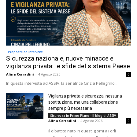
Proposte ed interventi
Sicurezza nazionale, nuove minacce e
vigilanza privata: le sfide del sistema Paese
Alina Corradini
-
4 Agosto 2026
0
In questa intervista ad ASSIV, la senatrice Cinzia Pellegrino...
Vigilanza privata e sicurezza: nessuna
sostituzione, ma una collaborazione
sempre più necessaria
Sicurezza in Primo Piano - Il blog di ASSIV
Alina Corradini
-
4 Agosto 2026
0
Il dibattito nato in questi giorni a Forlì