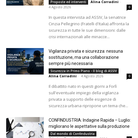
Alina Corradini
-
Proposte ed interventi
4 Agosto 2026
0
In questa intervista ad ASSIV, la senatrice
Cinzia Pellegrino (Fratelli d'Italia) affronta la
sicurezza in tutte le sue dimensioni: dalle
crisi internazionali alle minacce...
Vigilanza privata e sicurezza: nessuna
sostituzione, ma una collaborazione
sempre più necessaria
Sicurezza in Primo Piano - Il blog di ASSIV
Alina Corradini
-
4 Agosto 2026
0
Il dibattito nato in questi giorni a Forlì
sull'eventuale impiego della vigilanza
privata a supporto delle esigenze di
sicurezza urbana ripropone un tema che...
CONFINDUSTRIA: Indagine Rapida – Luglio:
migliorano le aspettative sulla produzione
Dal mondo di Confindustria