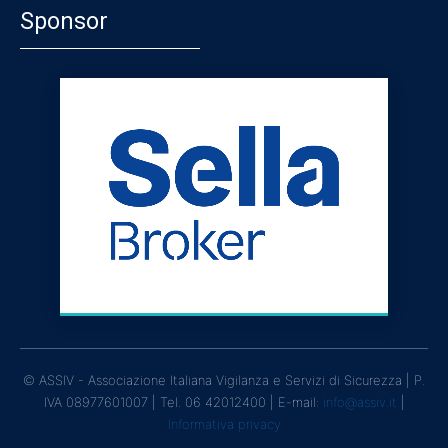
Sponsor
© ASSIV - Associazione Italiana Vigilanza e Servizi di Sicurezza | P.
IVA 08977601007 | Tel. 06 42012400 | E-mail:
info@assiv.it
|
Informativa privacy