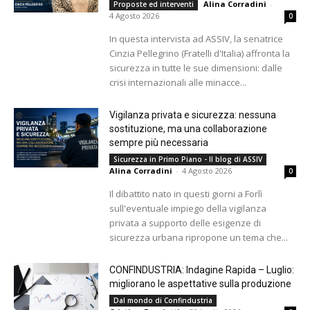
Alina Corradini
-
Proposte ed interventi
4 Agosto 2026
0
In questa intervista ad ASSIV, la senatrice
Cinzia Pellegrino (Fratelli d'Italia) affronta la
sicurezza in tutte le sue dimensioni: dalle
crisi internazionali alle minacce...
Vigilanza privata e sicurezza: nessuna
sostituzione, ma una collaborazione
sempre più necessaria
Sicurezza in Primo Piano - Il blog di ASSIV
Alina Corradini
-
4 Agosto 2026
0
Il dibattito nato in questi giorni a Forlì
sull'eventuale impiego della vigilanza
privata a supporto delle esigenze di
sicurezza urbana ripropone un tema che...
CONFINDUSTRIA: Indagine Rapida – Luglio:
migliorano le aspettative sulla produzione
Dal mondo di Confindustria